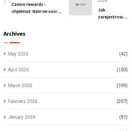
Latvijas
to
2026
Casino rewards -
tirgū
Becoming
Jak
ohjelmat: Näin ne voivat
an Avia
zarejestrować
parantaa
Master
się na ivibet i
voittomahdollisuuksiasi
zdobyć spiny
Archives
za rejestrację
bez wpłaty
May 2026
(42)
April 2026
(150)
March 2026
(199)
February 2026
(207)
January 2026
(91)