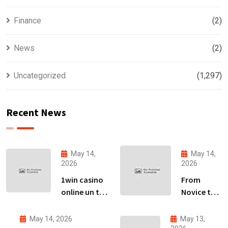
Finance
(2)
News
(2)
Uncategorized
(1,297)
Recent News
May 14,
May 14,
2026
2026
1win casino
From
online un tā
Novice to
piedāvājumu
Expert:
izpēte
Your Path
May 14, 2026
May 13,