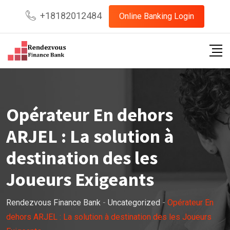
Skip
+18182012484
Online Banking Login
to
content
Opérateur En dehors
ARJEL : La solution à
destination des les
Joueurs Exigeants
Rendezvous Finance Bank
-
Uncategorized
-
Opérateur En
dehors ARJEL : La solution à destination des les Joueurs