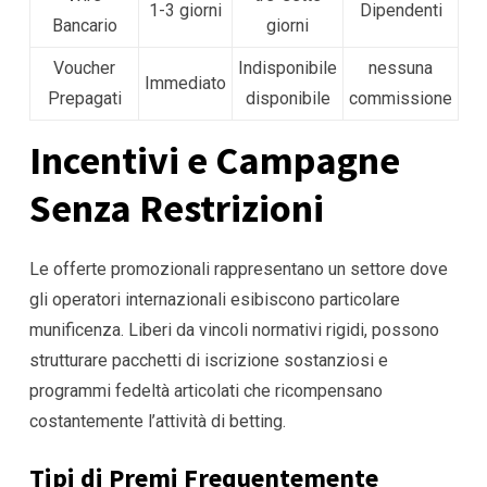
1-3 giorni
Dipendenti
Bancario
giorni
Voucher
Indisponibile
nessuna
Immediato
Prepagati
disponibile
commissione
Incentivi e Campagne
Senza Restrizioni
Le offerte promozionali rappresentano un settore dove
gli operatori internazionali esibiscono particolare
munificenza. Liberi da vincoli normativi rigidi, possono
strutturare pacchetti di iscrizione sostanziosi e
programmi fedeltà articolati che ricompensano
costantemente l’attività di betting.
Tipi di Premi Frequentemente