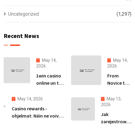
Uncategorized
(1,297)
Recent News
May 14,
May 14,
2026
2026
1win casino
From
online un tā
Novice to
piedāvājumu
Expert:
izpēte
Your Path
May 14, 2026
May 13,
Latvijas
to
2026
Casino rewards -
tirgū
Becoming
Jak
ohjelmat: Näin ne voivat
an Avia
zarejestrować
parantaa
Master
się na ivibet i
voittomahdollisuuksiasi