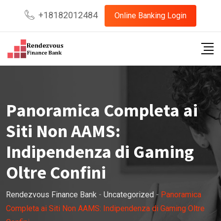
Skip
+18182012484
Online Banking Login
to
content
Panoramica Completa ai
Siti Non AAMS:
Indipendenza di Gaming
Oltre Confini
Rendezvous Finance Bank
-
Uncategorized
-
Panoramica
Completa ai Siti Non AAMS: Indipendenza di Gaming Oltre