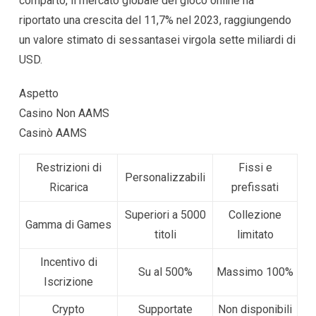
comparto, il mercato globale del gioco online ha
riportato una crescita del 11,7% nel 2023, raggiungendo
un valore stimato di sessantasei virgola sette miliardi di
USD.
Aspetto
Casino Non AAMS
Casinò AAMS
Restrizioni di
Fissi e
Personalizzabili
Ricarica
prefissati
Superiori a 5000
Collezione
Gamma di Games
titoli
limitato
Incentivo di
Su al 500%
Massimo 100%
Iscrizione
Crypto
Supportate
Non disponibili