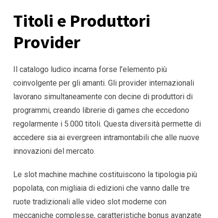
Titoli e Produttori
Provider
Il catalogo ludico incarna forse l’elemento più
coinvolgente per gli amanti. Gli provider internazionali
lavorano simultaneamente con decine di produttori di
programmi, creando librerie di games che eccedono
regolarmente i 5.000 titoli. Questa diversità permette di
accedere sia ai evergreen intramontabili che alle nuove
innovazioni del mercato.
Le slot machine machine costituiscono la tipologia più
popolata, con migliaia di edizioni che vanno dalle tre
ruote tradizionali alle video slot moderne con
meccaniche complesse, caratteristiche bonus avanzate