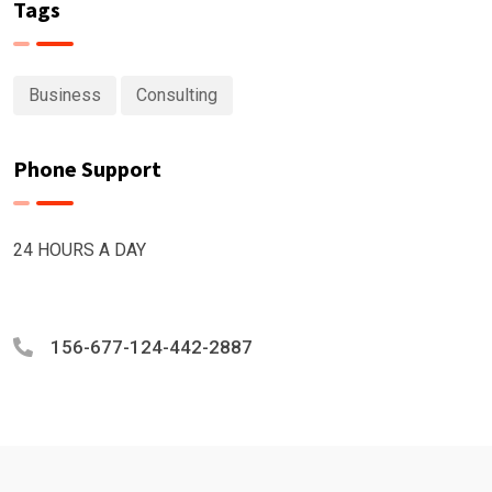
Tags
Business
Consulting
Phone Support
24 HOURS A DAY
156-677-124-442-2887