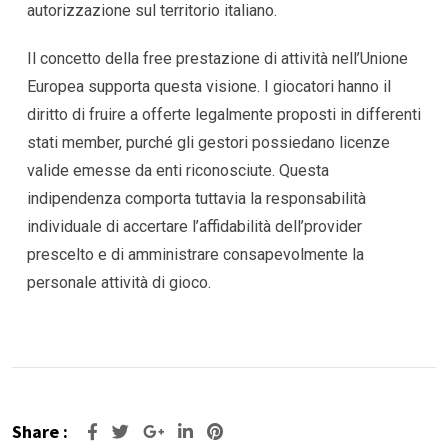
autorizzazione sul territorio italiano.
Il concetto della free prestazione di attività nell’Unione
Europea supporta questa visione. I giocatori hanno il
diritto di fruire a offerte legalmente proposti in differenti
stati member, purché gli gestori possiedano licenze
valide emesse da enti riconosciute. Questa
indipendenza comporta tuttavia la responsabilità
individuale di accertare l’affidabilità dell’provider
prescelto e di amministrare consapevolmente la
personale attività di gioco.
Share :
Google+
LinkedIn
Pinterest