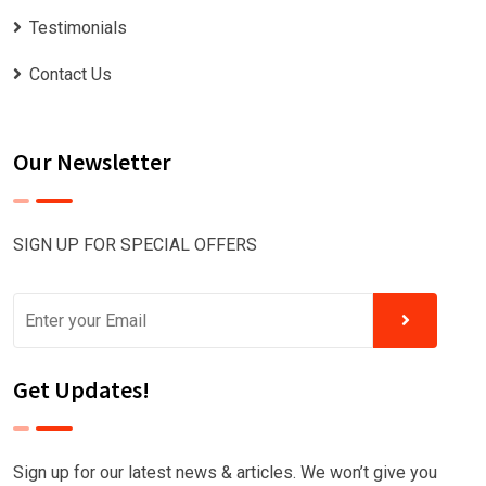
Testimonials
Contact Us
Our Newsletter
SIGN UP FOR SPECIAL OFFERS
Get Updates!
Sign up for our latest news & articles. We won’t give you