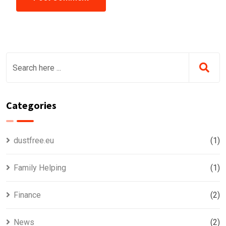
Categories
dustfree.eu
(1)
Family Helping
(1)
Finance
(2)
News
(2)