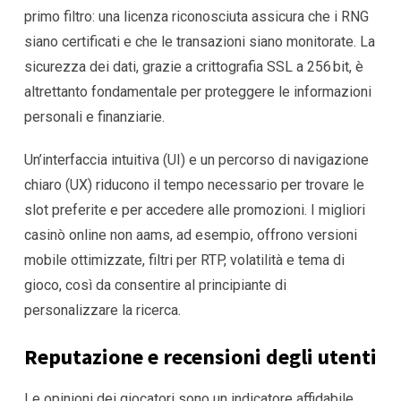
primo filtro: una licenza riconosciuta assicura che i RNG
siano certificati e che le transazioni siano monitorate. La
sicurezza dei dati, grazie a crittografia SSL a 256 bit, è
altrettanto fondamentale per proteggere le informazioni
personali e finanziarie.
Un’interfaccia intuitiva (UI) e un percorso di navigazione
chiaro (UX) riducono il tempo necessario per trovare le
slot preferite e per accedere alle promozioni. I migliori
casinò online non aams, ad esempio, offrono versioni
mobile ottimizzate, filtri per RTP, volatilità e tema di
gioco, così da consentire al principiante di
personalizzare la ricerca.
Reputazione e recensioni degli utenti
Le opinioni dei giocatori sono un indicatore affidabile