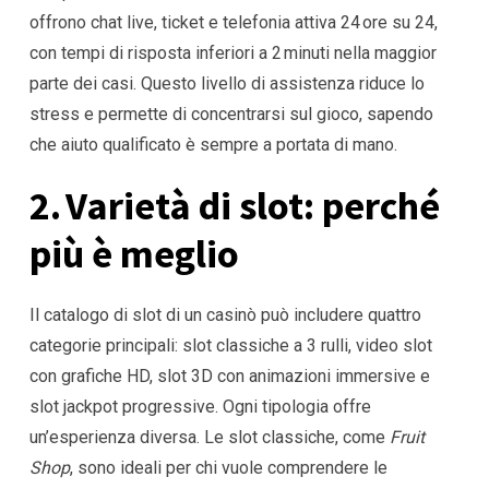
offrono chat live, ticket e telefonia attiva 24 ore su 24,
con tempi di risposta inferiori a 2 minuti nella maggior
parte dei casi. Questo livello di assistenza riduce lo
stress e permette di concentrarsi sul gioco, sapendo
che aiuto qualificato è sempre a portata di mano.
2. Varietà di slot: perché
più è meglio
Il catalogo di slot di un casinò può includere quattro
categorie principali: slot classiche a 3 rulli, video slot
con grafiche HD, slot 3D con animazioni immersive e
slot jackpot progressive. Ogni tipologia offre
un’esperienza diversa. Le slot classiche, come
Fruit
Shop
, sono ideali per chi vuole comprendere le