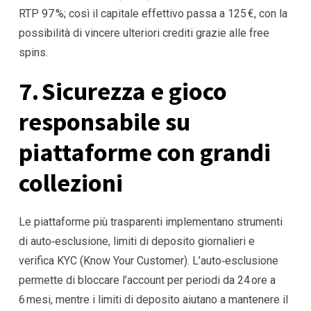
RTP 97 %; così il capitale effettivo passa a 125 €, con la
possibilità di vincere ulteriori crediti grazie alle free
spins.
7. Sicurezza e gioco
responsabile su
piattaforme con grandi
collezioni
Le piattaforme più trasparenti implementano strumenti
di auto‑esclusione, limiti di deposito giornalieri e
verifica KYC (Know Your Customer). L’auto‑esclusione
permette di bloccare l’account per periodi da 24 ore a
6 mesi, mentre i limiti di deposito aiutano a mantenere il