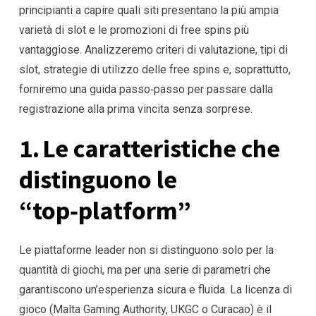
principianti a capire quali siti presentano la più ampia
varietà di slot e le promozioni di free spins più
vantaggiose. Analizzeremo criteri di valutazione, tipi di
slot, strategie di utilizzo delle free spins e, soprattutto,
forniremo una guida passo‑passo per passare dalla
registrazione alla prima vincita senza sorprese.
1. Le caratteristiche che
distinguono le
“top‑platform”
Le piattaforme leader non si distinguono solo per la
quantità di giochi, ma per una serie di parametri che
garantiscono un’esperienza sicura e fluida. La licenza di
gioco (Malta Gaming Authority, UKGC o Curacao) è il