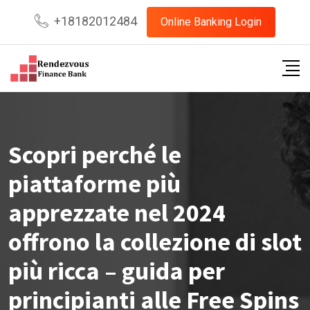
Skip
+18182012484
Online Banking Login
to
content
Scopri perché le
piattaforme più
apprezzate nel 2024
offrono la collezione di slot
più ricca – guida per
principianti alle Free Spins