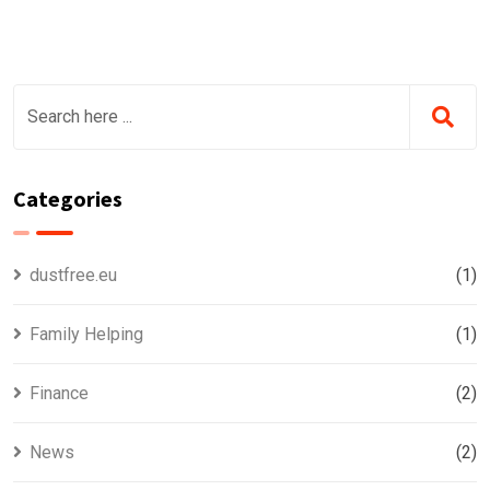
Categories
dustfree.eu
(1)
Family Helping
(1)
Finance
(2)
News
(2)