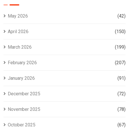
bez wpłaty
May 2026
(42)
April 2026
(150)
March 2026
(199)
February 2026
(207)
January 2026
(91)
December 2025
(72)
November 2025
(78)
October 2025
(67)