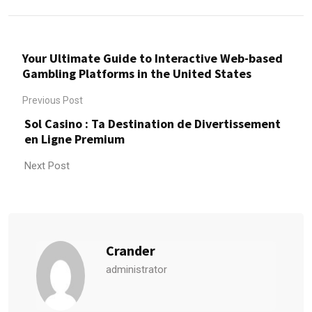
Your Ultimate Guide to Interactive Web-based
Gambling Platforms in the United States
Previous Post
Sol Casino : Ta Destination de Divertissement
en Ligne Premium
Next Post
Crander
administrator