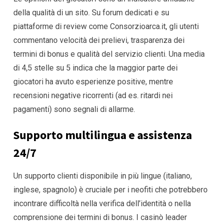
della qualità di un sito. Su forum dedicati e su
piattaforme di review come Consorzioarca.it, gli utenti
commentano velocità dei prelievi, trasparenza dei
termini di bonus e qualità del servizio clienti. Una media
di 4,5 stelle su 5 indica che la maggior parte dei
giocatori ha avuto esperienze positive, mentre
recensioni negative ricorrenti (ad es. ritardi nei
pagamenti) sono segnali di allarme.
Supporto multilingua e assistenza
24/7
Un supporto clienti disponibile in più lingue (italiano,
inglese, spagnolo) è cruciale per i neofiti che potrebbero
incontrare difficoltà nella verifica dell’identità o nella
comprensione dei termini di bonus. I casinò leader