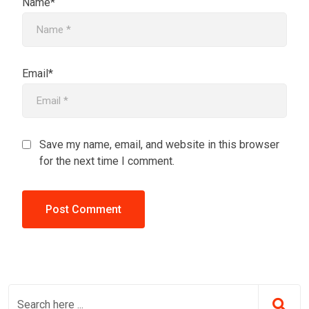
Name*
Email*
Save my name, email, and website in this browser
for the next time I comment.