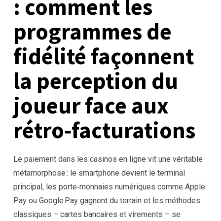
: comment les
programmes de
fidélité façonnent
la perception du
joueur face aux
rétro‑facturations
Le paiement dans les casinos en ligne vit une véritable
métamorphose : le smartphone devient le terminal
principal, les porte‑monnaies numériques comme Apple
Pay ou Google Pay gagnent du terrain et les méthodes
classiques – cartes bancaires et virements – se