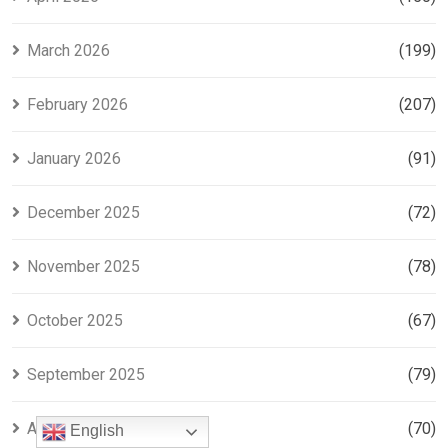
March 2026
(199)
February 2026
(207)
January 2026
(91)
December 2025
(72)
November 2025
(78)
October 2025
(67)
September 2025
(79)
August 2025
(70)
English