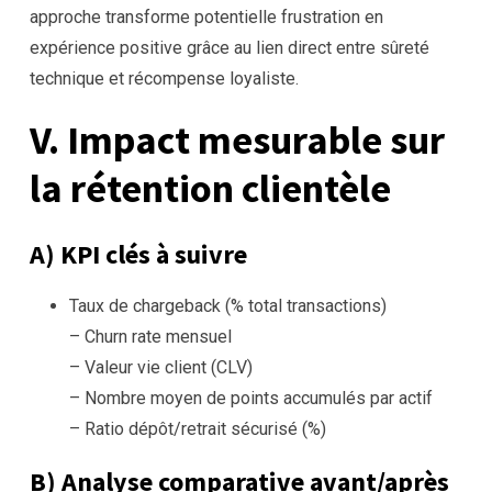
approche transforme potentielle frustration en
expérience positive grâce au lien direct entre sûreté
technique et récompense loyaliste.
V. Impact mesurable sur
la rétention clientèle
A) KPI clés à suivre
Taux de chargeback (% total transactions)
– Churn rate mensuel
– Valeur vie client (CLV)
– Nombre moyen de points accumulés par actif
– Ratio dépôt/retrait sécurisé (%)
B) Analyse comparative avant/après