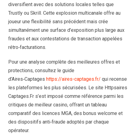
diversifient avec des solutions locales telles que
Trustly ou Skrill. Cette explosion multicanale offre au
joueur une flexibilité sans précédent mais crée
simultanément une surface d’exposition plus large aux
fraudes et aux contestations de transaction appelées
rétro‑facturations.
Pour une analyse complète des meilleures offres et
protections, consultez le guide
d’Aires‑Captages
https://aires-captages.fr/
qui recense
les plateformes les plus sécurisées. Le site Httpsaires
Captages.Fr s’est imposé comme référence parmi les
critiques de meilleur casino, offrant un tableau
comparatif des licences MGA, des bonus welcome et
des dispositifs anti‑fraude adoptés par chaque
opérateur.