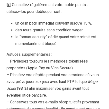
6️⃣ Consultez régulièrement votre solde points ;
utilisez-les pour débloquer soit :
un cash back immédiat couvrant jusqu’à 15 %.
des tours gratuits sans condition wager.
le “bonus security” dédié quand votre retrait est
momentanément bloqué.
Astuces supplémentaires :
– Privilégiez toujours les méthodes tokenisées
proposées (Apple Pay ou Visa Secure).
– Planifiez vos dépôts pendant vos sessions où vous
avez prévu jouer aux jeux avec haut RTP tel que
Mega
Joker
(
98 %
) afin maximiser vos gains avant tout
éventuel litige bancaire.
– Conservez tous vos e‑mails récapitulatifs provenant
notamment du support loyalité ; ils constituent preuves