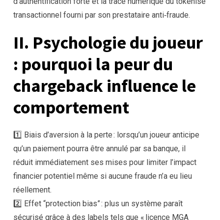
d’authentification forte et la trace numérique du tokenisé
transactionnel fourni par son prestataire anti‑fraude.
II. Psychologie du joueur
: pourquoi la peur du
chargeback influence le
comportement
1️⃣ Biais d’aversion à la perte : lorsqu’un joueur anticipe
qu’un paiement pourra être annulé par sa banque, il
réduit immédiatement ses mises pour limiter l’impact
financier potentiel même si aucune fraude n’a eu lieu
réellement.
2️⃣ Effet “protection bias” : plus un système paraît
sécurisé grâce à des labels tels que « licence MGA