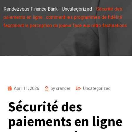
Rendezvous Finance Bank
-
Uncategorized
-
Sécurité des
paiements en ligne : comment les programmes de fidélité
façonnent la perception du joueur face aux rétro‑facturations
April 11, 2026
by
crander
Uncategorized
Sécurité des
paiements en ligne