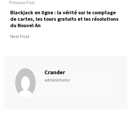
Previous Post
Blackjack en ligne : la vérité sur le comptage
de cartes, les tours gratuits et les résolutions
du Nouvel An
Next Post
Crander
administrator