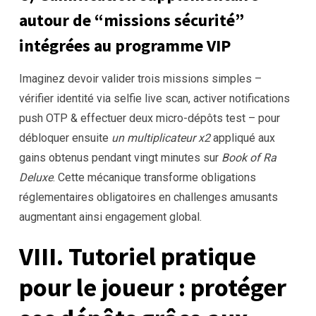
autour de “missions sécurité”
intégrées au programme VIP
Imaginez devoir valider trois missions simples –
vérifier identité via selfie live scan, activer notifications
push OTP & effectuer deux micro-dépôts test – pour
débloquer ensuite
un multiplicateur x2
appliqué aux
gains obtenus pendant vingt minutes sur
Book of Ra
Deluxe
. Cette mécanique transforme obligations
réglementaires obligatoires en challenges amusants
augmentant ainsi engagement global.
VIII. Tutoriel pratique
pour le joueur : protéger