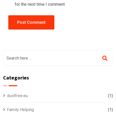
for the next time I comment.
Categories
dustfree.eu
(1)
Family Helping
(1)