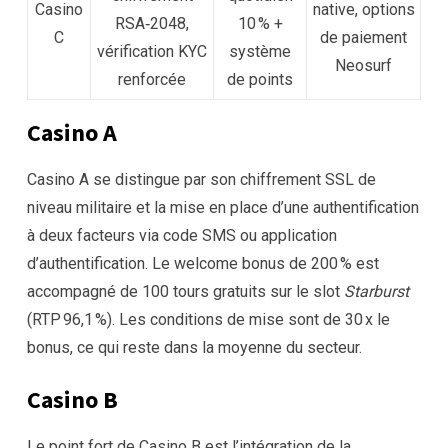
Casino
native, options
RSA‑2048,
10 % +
C
de paiement
vérification KYC
système
Neosurf
renforcée
de points
Casino A
Casino A se distingue par son chiffrement SSL de
niveau militaire et la mise en place d’une authentification
à deux facteurs via code SMS ou application
d’authentification. Le welcome bonus de 200 % est
accompagné de 100 tours gratuits sur le slot
Starburst
(RTP 96,1 %). Les conditions de mise sont de 30 x le
bonus, ce qui reste dans la moyenne du secteur.
Casino B
Le point fort de Casino B est l’intégration de la