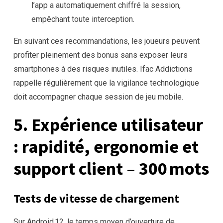
l’app a automatiquement chiffré la session,
empêchant toute interception.
En suivant ces recommandations, les joueurs peuvent
profiter pleinement des bonus sans exposer leurs
smartphones à des risques inutiles. Ifac Addictions
rappelle régulièrement que la vigilance technologique
doit accompagner chaque session de jeu mobile.
5. Expérience utilisateur
: rapidité, ergonomie et
support client – 300 mots
Tests de vitesse de chargement
Sur Android 12, le temps moyen d’ouverture de