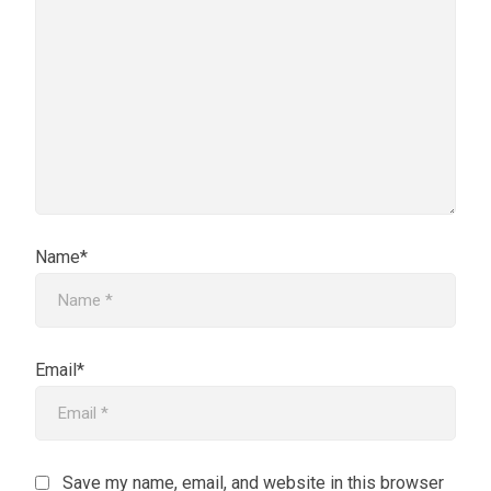
Name*
Email*
Save my name, email, and website in this browser