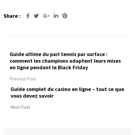
Share :
Google+
LinkedIn
Pinterest
Guide ultime du pari tennis par surface :
comment les champions adaptent leurs mises
en ligne pendant le Black Friday
Previous Post
Guide complet du casino en ligne – tout ce que
vous devez savoir
Next Post