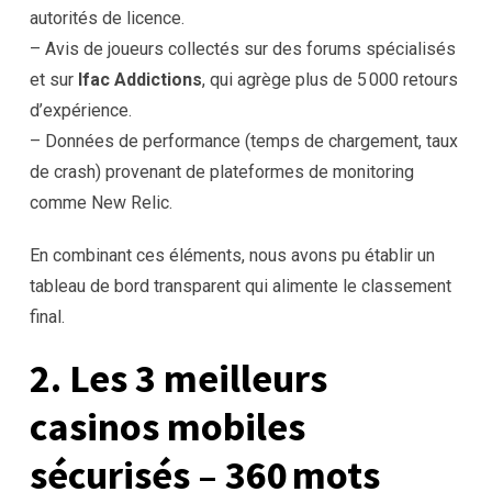
autorités de licence.
– Avis de joueurs collectés sur des forums spécialisés
et sur
Ifac Addictions
, qui agrège plus de 5 000 retours
d’expérience.
– Données de performance (temps de chargement, taux
de crash) provenant de plateformes de monitoring
comme New Relic.
En combinant ces éléments, nous avons pu établir un
tableau de bord transparent qui alimente le classement
final.
2. Les 3 meilleurs
casinos mobiles
sécurisés – 360 mots