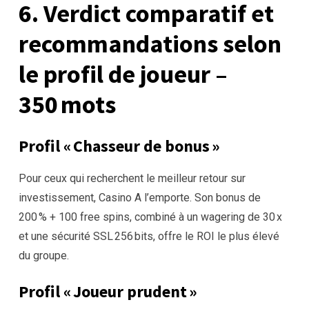
6. Verdict comparatif et
recommandations selon
le profil de joueur –
350 mots
Profil « Chasseur de bonus »
Pour ceux qui recherchent le meilleur retour sur
investissement, Casino A l’emporte. Son bonus de
200 % + 100 free spins, combiné à un wagering de 30 x
et une sécurité SSL 256 bits, offre le ROI le plus élevé
du groupe.
Profil « Joueur prudent »