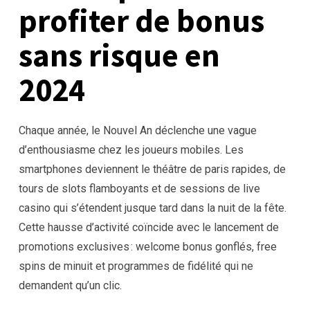
profiter de bonus
sans risque en
2024
Chaque année, le Nouvel An déclenche une vague
d’enthousiasme chez les joueurs mobiles. Les
smartphones deviennent le théâtre de paris rapides, de
tours de slots flamboyants et de sessions de live
casino qui s’étendent jusque tard dans la nuit de la fête.
Cette hausse d’activité coïncide avec le lancement de
promotions exclusives : welcome bonus gonflés, free
spins de minuit et programmes de fidélité qui ne
demandent qu’un clic.