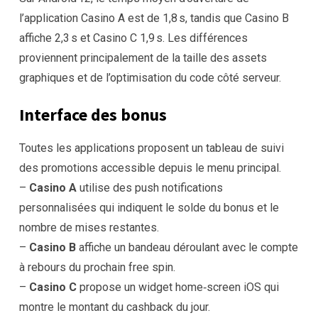
l’application Casino A est de 1,8 s, tandis que Casino B
affiche 2,3 s et Casino C 1,9 s. Les différences
proviennent principalement de la taille des assets
graphiques et de l’optimisation du code côté serveur.
Interface des bonus
Toutes les applications proposent un tableau de suivi
des promotions accessible depuis le menu principal.
–
Casino A
utilise des push notifications
personnalisées qui indiquent le solde du bonus et le
nombre de mises restantes.
–
Casino B
affiche un bandeau déroulant avec le compte
à rebours du prochain free spin.
–
Casino C
propose un widget home‑screen iOS qui
montre le montant du cashback du jour.