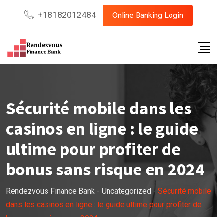
Skip
+18182012484
Online Banking Login
to
content
Sécurité mobile dans les
casinos en ligne : le guide
ultime pour profiter de
bonus sans risque en 2024
Rendezvous Finance Bank
-
Uncategorized
-
Sécurité mobile
dans les casinos en ligne : le guide ultime pour profiter de