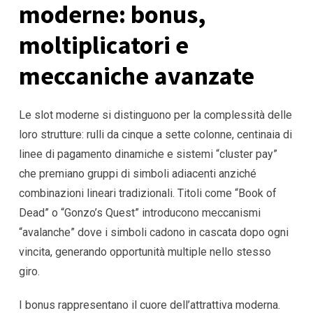
moderne: bonus,
moltiplicatori e
meccaniche avanzate
Le slot moderne si distinguono per la complessità delle
loro strutture: rulli da cinque a sette colonne, centinaia di
linee di pagamento dinamiche e sistemi “cluster pay”
che premiano gruppi di simboli adiacenti anziché
combinazioni lineari tradizionali. Titoli come “Book of
Dead” o “Gonzo’s Quest” introducono meccanismi
“avalanche” dove i simboli cadono in cascata dopo ogni
vincita, generando opportunità multiple nello stesso
giro.
I bonus rappresentano il cuore dell’attrattiva moderna.