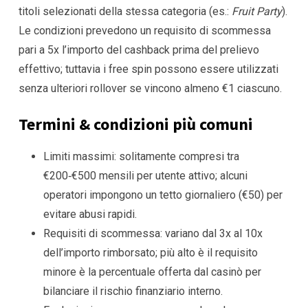
titoli selezionati della stessa categoria (es.:
Fruit Party
).
Le condizioni prevedono un requisito di scommessa
pari a 5x l’importo del cashback prima del prelievo
effettivo; tuttavia i free spin possono essere utilizzati
senza ulteriori rollover se vincono almeno €1 ciascuno.
Termini & condizioni più comuni
Limiti massimi: solitamente compresi tra
€200‑€500 mensili per utente attivo; alcuni
operatori impongono un tetto giornaliero (€50) per
evitare abusi rapidi.
Requisiti di scommessa: variano dal 3x al 10x
dell’importo rimborsato; più alto è il requisito
minore è la percentuale offerta dal casinò per
bilanciare il rischio finanziario interno.