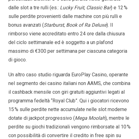
dalle slot a tre rulli (es.:
Lucky Fruit
,
Classic Bar
) e 12 %
sulle perdite provenienti dalle machine con più rulli e
bonus avanzati (
Starburst
,
Book of Ra Deluxe
). Il
rimborso viene accreditato entro 24 ore dalla chiusura
del ciclo settimanale ed è soggetto a un plafond
massimo di €300 per settimana per ciascuna categoria
di gioco.
Un altro caso studio riguarda EuroPlay Casino, operante
nel segmento dei casino italiani non AAMS, che combina
il cashback mensile con giri gratuiti aggiuntivi legati al
programma fedeltà “Royal Club”. Qui i giocatori ricevono
15 % sulle perdite nette accumulate nelle slot moderne
dotate di jackpot progressivo (
Mega Moolah
), mentre le
perdite su giochi tradizionali vengono rimborsate al 10 %
con possibilità di convertire il credito in free spin su