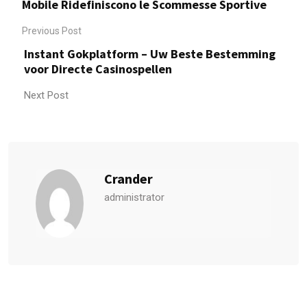
Mobile Ridefiniscono le Scommesse Sportive
Previous Post
Instant Gokplatform – Uw Beste Bestemming
voor Directe Casinospellen
Next Post
Crander
administrator