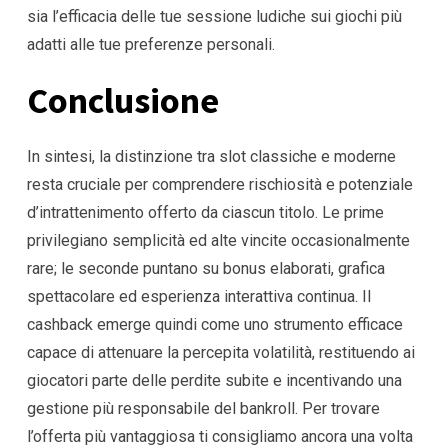
sia l’efficacia delle tue sessione ludiche sui giochi più
adatti alle tue preferenze personali.
Conclusione
In sintesi, la distinzione tra slot classiche e moderne
resta cruciale per comprendere rischiosità e potenziale
d’intrattenimento offerto da ciascun titolo. Le prime
privilegiano semplicità ed alte vincite occasionalmente
rare; le seconde puntano su bonus elaborati, grafica
spettacolare ed esperienza interattiva continua. Il
cashback emerge quindi come uno strumento efficace
capace di attenuare la percepita volatilità, restituendo ai
giocatori parte delle perdite subite e incentivando una
gestione più responsabile del bankroll. Per trovare
l’offerta più vantaggiosa ti consigliamo ancora una volta