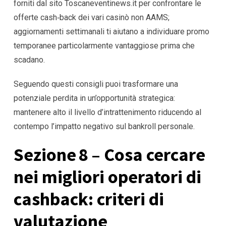
forniti dal sito Toscaneventinews.it per confrontare le
offerte cash‑back dei vari casinò non AAMS;
aggiornamenti settimanali ti aiutano a individuare promo
temporanee particolarmente vantaggiose prima che
scadano.
Seguendo questi consigli puoi trasformare una
potenziale perdita in un’opportunità strategica:
mantenere alto il livello d’intrattenimento riducendo al
contempo l’impatto negativo sul bankroll personale.
Sezione 8 – Cosa cercare
nei migliori operatori di
cashback: criteri di
valutazione