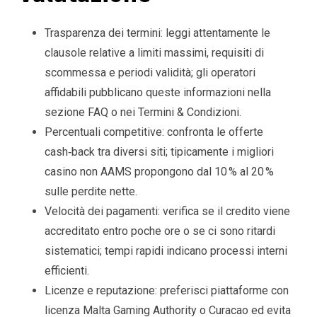
Trasparenza dei termini: leggi attentamente le
clausole relative a limiti massimi, requisiti di
scommessa e periodi validità; gli operatori
affidabili pubblicano queste informazioni nella
sezione FAQ o nei Termini & Condizioni.
Percentuali competitive: confronta le offerte
cash‑back tra diversi siti; tipicamente i migliori
casino non AAMS propongono dal 10 % al 20 %
sulle perdite nette.
Velocità dei pagamenti: verifica se il credito viene
accreditato entro poche ore o se ci sono ritardi
sistematici; tempi rapidi indicano processi interni
efficienti.
Licenze e reputazione: preferisci piattaforme con
licenza Malta Gaming Authority o Curacao ed evita