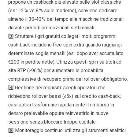
propone un cashback più elevato sulle slot classiche
(es.: 12 % vs 8 % sulle moderne), conviene dedicare
almeno il 30‑40 % del tempo alle macchine tradizionali
durante periodi promozionali settimanali.
3️⃣ Sfruttare i giri gratuiti collegati: molti programmi
cash‑back includono free spin extra quando raggiungi
determinate soglie mensili (es.: dopo aver accumulato
€200 in perdite nette). Utilizza questi spin su titoli ad
alta RTP (>96 %) per aumentare le probabilità
complessive di recupero prima del rollover obbligatorio.
4️⃣ Gestione dei requisiti: scegli operatori che
richiedono rollover bassi (≤5x) sul credito cash‑back;
così potrai trasformare rapidamente il rimborso in
denaro prelevabile oppure reinvestirlo in nuove
sessione senza bloccare troppo capitale.
5️⃣ Monitoraggio continuo: utilizza gli strumenti analitici