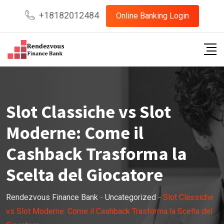
Skip
+18182012484
Online Banking Login
to
content
Slot Classiche vs Slot
Moderne: Come il
Cashback Trasforma la
Scelta del Giocatore
Rendezvous Finance Bank
-
Uncategorized
-
Slot Classiche
vs Slot Moderne: Come il Cashback Trasforma la Scelta del