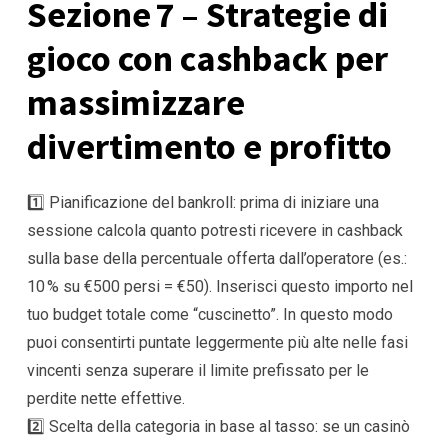
Sezione 7 – Strategie di
gioco con cashback per
massimizzare
divertimento e profitto
1️⃣ Pianificazione del bankroll: prima di iniziare una
sessione calcola quanto potresti ricevere in cashback
sulla base della percentuale offerta dall’operatore (es.:
10 % su €500 persi = €50). Inserisci questo importo nel
tuo budget totale come “cuscinetto”. In questo modo
puoi consentirti puntate leggermente più alte nelle fasi
vincenti senza superare il limite prefissato per le
perdite nette effettive.
2️⃣ Scelta della categoria in base al tasso: se un casinò