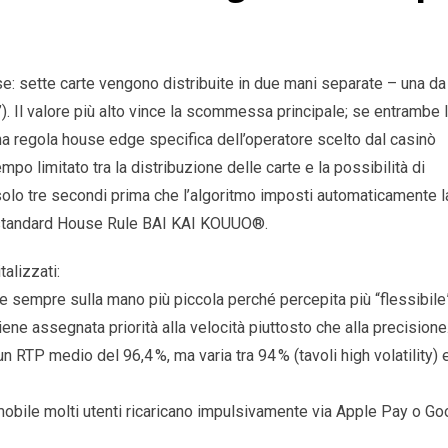
se: sette carte vengono distribuite in due mani separate – una da
”). Il valore più alto vince la scommessa principale; se entrambe 
una regola house edge specifica dell’operatore scelto dal casinò
empo limitato tra la distribuzione delle carte e la possibilità di
olo tre secondi prima che l’algoritmo imposti automaticamente l
 standard House Rule BAI KAI KOUUO®.
alizzati:
re sempre sulla mano più piccola perché percepita più “flessibile
e assegnata priorità alla velocità piuttosto che alla precisione
un RTP medio del 96,4 %, ma varia tra 94 % (tavoli high volatility) 
 mobile molti utenti ricaricano impulsivamente via Apple Pay o Go