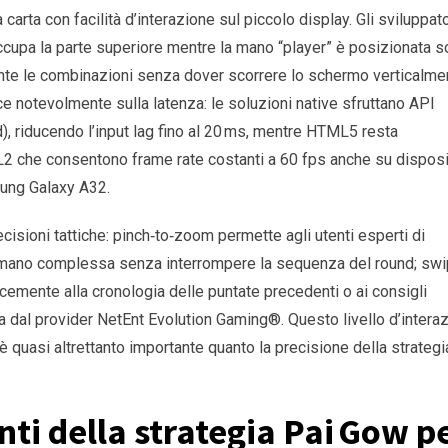
carta con facilità d’interazione sul piccolo display. Gli sviluppato
ccupa la parte superiore mentre la mano “player” è posizionata so
nte le combinazioni senza dover scorrere lo schermo verticalme
ce notevolmente sulla latenza: le soluzioni native sfruttano API
), riducendo l’input lag fino al 20 ms, mentre HTML5 resta
2 che consentono frame rate costanti a 60 fps anche su disposi
ung Galaxy A32.
isioni tattiche: pinch‑to‑zoom permette agli utenti esperti di
 mano complessa senza interrompere la sequenza del round; sw
cemente alla cronologia delle puntate precedenti o ai consigli
grata dal provider NetEnt Evolution Gaming®. Questo livello d’intera
è quasi altrettanto importante quanto la precisione della strategi
ti della strategia Pai Gow p