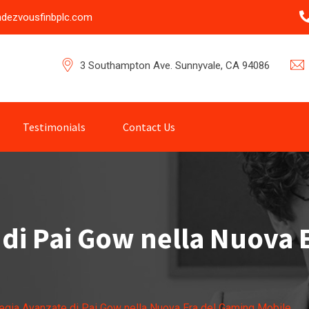
ndezvousfinbplc.com
3 Southampton Ave. Sunnyvale, CA 94086
Testimonials
Contact Us
 di Pai Gow nella Nuova 
tegia Avanzate di Pai Gow nella Nuova Era del Gaming Mobile