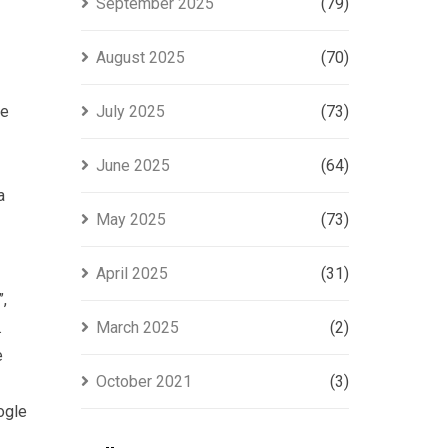
September 2025
(79)
August 2025
(70)
le
July 2025
(73)
June 2025
(64)
a
May 2025
(73)
April 2025
(31)
”,
.
March 2025
(2)
e
October 2021
(3)
ogle