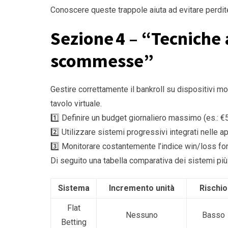
Conoscere queste trappole aiuta ad evitare perdite
Sezione 4 – “Tecniche 
scommesse”
Gestire correttamente il bankroll su dispositivi mobi
tavolo virtuale.
1️⃣ Definire un budget giornaliero massimo (es.: €
2️⃣ Utilizzare sistemi progressivi integrati nelle a
3️⃣ Monitorare costantemente l’indice win/loss for
Di seguito una tabella comparativa dei sistemi più 
Sistema
Incremento unità
Rischio
Flat
Nessuno
Basso
Betting