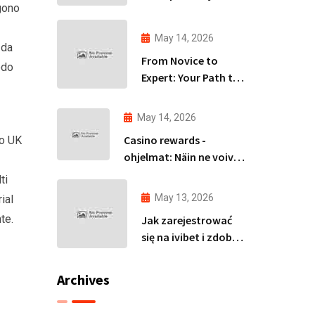
gono
izpēte Latvijas tirgū
May 14, 2026
 da
From Novice to
odo
Expert: Your Path to
Becoming an Avia
Master
May 14, 2026
Casino rewards -
 o UK
ohjelmat: Näin ne voivat
parantaa
ti
voittomahdollisuuksiasi
May 13, 2026
ial
te.
Jak zarejestrować
się na ivibet i zdobyć
spiny za rejestrację
bez wpłaty
Archives