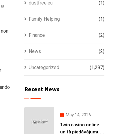
dustfree.eu
(1)
una
Family Helping
(1)
e non
Finance
(2)
à
News
(2)
Uncategorized
(1,297)
e
dando
Recent News
”
May 14, 2026
1win casino online
un tā piedāvājumu