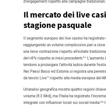
d’engagement rispetto alle campagne tradizionali b
Il mercato dei live ca
stagione pasquale
Il segmento europeo dei live casino ha registrato un
raggiungendo un volume complessivo pari a circa € 
una lieve contrazione rispetto all’estate tradizio
del +8 % rispetto ai mesi precedenti.^¹ L’aumento 
tendono a prolungare l’attività ludica durante festivi
Nei Paesi Bassi ed Estonia si registra una penetrazi
da tavolo Live™ rispetto alla media europea del 48
Un’analisi geografica mostra quattro regioni chiav
volume (€ 3 Mrd), ma l’Italia ha registrato l’incre
integrate con influencer locali sui social media.^²