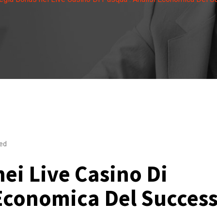
ed
ei Live Casino Di
 Economica Del Succes