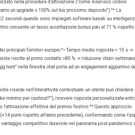
alizzato nella procedura d’attivazione (“come inserisco codice
niamo un upgrade x 150% sul tuo prossimo deposito”).^⁶ La
 12 secondi quando sono impiegati software basati su intelligen
o ritmo consente un tasso accettazione bonus pari al 71 % rispetto
 dei principali fornitori europei:^• Tempo medio risposta < 15 s ⇒
este risolte al primo contatto >85 % ⇒ riduzione churn settiman
egg hunt” nella finestra chat porta ad un engagement aggiuntivo d
iche risiede nell’interattività contestuale.:un utente può chiedere
take minimo per cashout?”), ricevere risposta personalizzata entr
 l’attivazione effettiva del premio festivo.^⁸ Questo approccio
(+14 punti rispetto all’anno precedente), confermando come l’as
n vantaggio competitivo durevole nel panorama post‑pandemico 