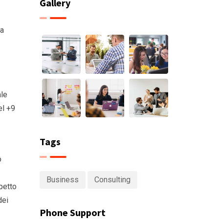
Gallery
za
ale
el +9
Tags
o
Business
Consulting
petto
dei
Phone Support