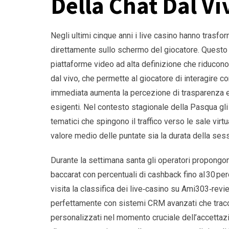
Della Chat Dal Vi
Negli ultimi cinque anni i live casino hanno trasfo
direttamente sullo schermo del giocatore.​ Questo
piattaforme video ad alta definizione che riducono il
dal vivo, che permette al giocatore di interagire c
immediata aumenta la percezione di trasparenza e 
esigenti.​ Nel contesto stagionale della Pasqua gl
tematici che spingono il traffico verso le sale virt
valore medio delle puntate sia la durata della sess
Durante la settimana santa gli operatori propongono
baccarat con percentuali di cashback fino al 30 perc
visita la classifica dei live‑casino su Ami303‑re
perfettamente con sistemi CRM avanzati che tracci
personalizzati nel momento cruciale dell’accettazio