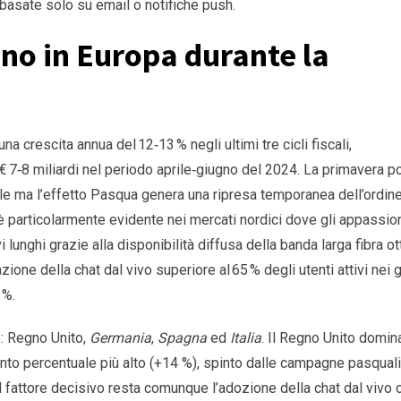
asate solo su email o notifiche push.​
sino in Europa durante la
a crescita annua del 12‑13 % negli ultimi tre cicli fiscali,
7‑8 miliardi nel periodo aprile‑giugno del 2024.​ La primavera p
nale ma l’effetto Pasqua genera una ripresa temporanea dell’ordin
è particolarmente evidente nei mercati nordici dove gli appassio
 lunghi grazie alla disponibilità diffusa della banda larga fibra ott
one della chat dal vivo superiore al 65 % degli utenti attivi nei 
 %.
e: Regno Unito,
Germania
,
Spagna
ed
Italia
. Il Regno Unito domin
mento percentuale più alto (+14 %), spinto dalle campagne pasquali
 Il fattore decisivo resta comunque l’adozione della chat dal vivo