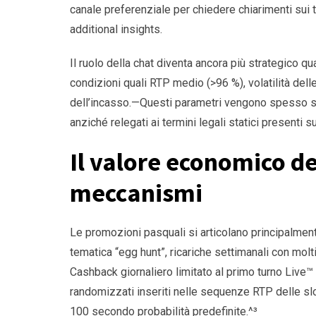
canale preferenziale per chiedere chiarimenti sui 
additional insights.
Il ruolo della chat diventa ancora più strategico qu
condizioni quali RTP medio (>96 %), volatilità dell
dell’incasso.—Questi parametri vengono spesso spi
anziché relegati ai termini legali statici presenti s
Il valore economico de
meccanismi
Le promozioni pasquali si articolano principalmen
tematica “egg hunt”, ricariche settimanali con moltip
Cashback giornaliero limitato al primo turno Live
randomizzati inseriti nelle sequenze RTP delle slo
100 secondo probabilità predefinite.^³