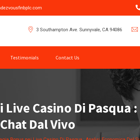
ndezvousfinbplc.com
3 Southampton Ave. Sunnyvale, CA 94086
Testimonials
Contact Us
i Live Casino Di Pasqua 
 Chat Dal Vivo
tegia Bonus nei Live Casino Di Pasqua : Analisi Economica Del S