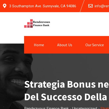
Skip
3 Southampton Ave. Sunnyvale, CA 94086
info@re
to
content
Home
About Us
Our Service
Strategia Bonus ne
Del Successo Della
Rendezvous Finance Bank
-
Uncategorized
-
Stra