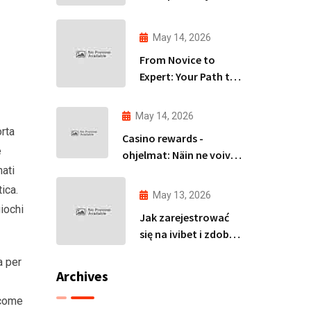
izpēte Latvijas tirgū
May 14, 2026
From Novice to
Expert: Your Path to
Becoming an Avia
Master
May 14, 2026
orta
Casino rewards -
e
ohjelmat: Näin ne voivat
nati
parantaa
voittomahdollisuuksiasi
ica.​
May 13, 2026
giochi
Jak zarejestrować
się na ivibet i zdobyć
spiny za rejestrację
a per
bez wpłaty
Archives
 come