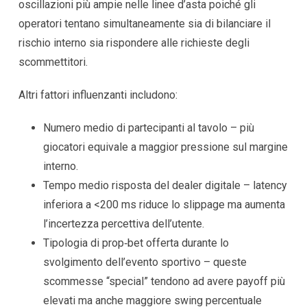
oscillazioni più ampie nelle linee d’asta poiché gli
operatori tentano simultaneamente sia di bilanciare il
rischio interno sia rispondere alle richieste degli
scommettitori.
Altri fattori influenzanti includono:
Numero medio di partecipanti al tavolo – più
giocatori equivale a maggior pressione sul margine
interno.
Tempo medio risposta del dealer digitale – latency
inferiora a <200 ms riduce lo slippage ma aumenta
l’incertezza percettiva dell’utente.
Tipologia di prop‑bet offerta durante lo
svolgimento dell’evento sportivo – queste
scommesse “special” tendono ad avere payoff più
elevati ma anche maggiore swing percentuale