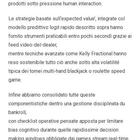
prodotti sotto pressione human interaction.
Le strategie basate sull‘expected value’, integrate col
modello predittivo logit rapido descritto sopra hanno
fornito strumenti praticabili entro pochi secondì grazie ai
feed video-del-dealer,
mentre tecniche avanzate come Kelly Fractional hanno
reso sostenibile tutto ciò anche sotto alta volatilité
tipica dei tornei multi-hand blackjack o roulette speed
game.
Infine abbiamo consolidato tutte queste
componentistiche dentro una gestione disciplinata du
bankroll,
con checklist operative pensate apposta per limitare
bias cognitivo durante quelle rapidissime decision
making windows obbligate dai games stream real-time.