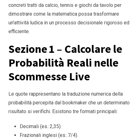
concreti tratti da calcio, tennis e giochi da tavolo per
dimostrare come la matematica possa trasformare
un’attività ludica in un processo decisionale rigoroso ed
efficiente.
Sezione 1 – Calcolare le
Probabilità Reali nelle
Scommesse Live
Le quote rappresentano la traduzione numerica della
probabilità percepita dal bookmaker che un determinato
risultato si verifichi. Esistono tre formati principali:
Decimali (es.: 2,35).
Frazionali inglesi (es.: 7/4).