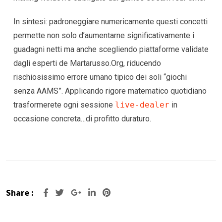
In sintesi: padroneggiare numericamente questi concetti
permette non solo d’aumentarne significativamente i
guadagni netti ma anche scegliendo piattaforme validate
dagli esperti de Martarusso.Org, riducendo
rischiosissimo errore umano tipico dei soli “giochi
senza AAMS”. Applicando rigore matematico quotidiano
trasformerete ogni sessione
live-dealer
in
occasione concreta…di profitto duraturo.​
Share :
Google+
LinkedIn
Pinterest