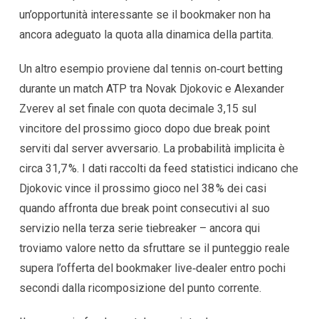
un’opportunità interessante se il bookmaker non ha
ancora adeguato la quota alla dinamica della partita.
Un altro esempio proviene dal tennis on‑court betting
durante un match ATP tra Novak Djokovic e Alexander
Zverev al set finale con quota decimale 3,15 sul
vincitore del prossimo gioco dopo due break point
serviti dal server avversario. La probabilità implicita è
circa 31,7 %. I dati raccolti da feed statistici indicano che
Djokovic vince il prossimo gioco nel 38 % dei casi
quando affronta due break point consecutivi al suo
servizio nella terza serie tiebreaker – ancora qui
troviamo valore netto da sfruttare se il punteggio reale
supera l’offerta del bookmaker live‑dealer entro pochi
secondi dalla ricomposizione del punto corrente.