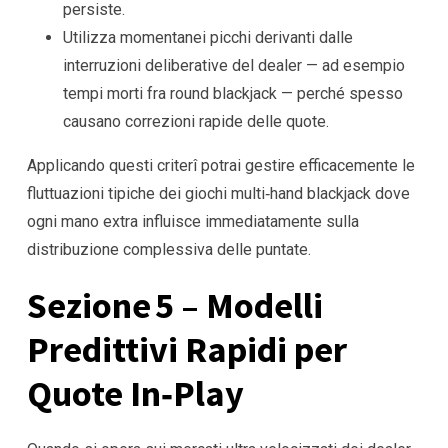
persiste.
Utilizza momentanei picchi derivanti dalle
interruzioni deliberative del dealer — ad esempio
tempi morti fra round blackjack — perché spesso
causano correzioni rapide delle quote.
Applicando questi criterî potrai gestire efficacemente le
fluttuazioni tipiche dei giochi multi‑hand blackjack dove
ogni mano extra influisce immediatamente sulla
distribuzione complessiva delle puntate.
Sezione 5 – Modelli
Predittivi Rapidi per
Quote In‑Play