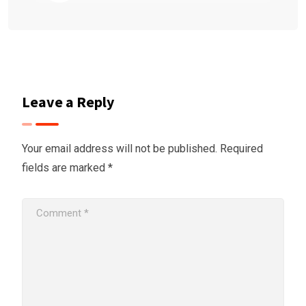
Leave a Reply
Your email address will not be published.
Required
fields are marked
*