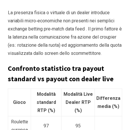
La presenza fisica o virtuale di un dealer introduce
variabili micro‑economiche non presenti nei semplici
exchange betting pre‑match data feed . Il primo fattore è
la latenza nella comunicazione fra azione del croupier
(es.: rotazione della ruota) ed aggiornamento della quota
visualizzata dallo screen dello scommettitore.
Confronto statistico tra payout
standard vs payout con dealer live
Modalità
Modalità Live
Differenza
Gioco
standard
Dealer RTP
media (%)
RTP (%)
(%)
Roulette
97
95
europea