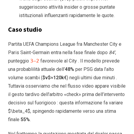
suggeriscono attività insider o grosse puntate
istituzionali influenzanti rapidamente le quote.
Caso studio
Partita UEFA Champions League fra Manchester City e
Paris Saint-Germain entra nella fase finale dopo
84′
,
punteggio
3–2
favorevole al City . Il modello prevede
una probablilità attuale dell’
48%
per PSG data l’alto
volume scambi (
$v$≈120k€
) negli ultimi due minuti .
Tuttavia osserviamo che nel flusso video appare visibile
il gesto tardivo dell’arbitro «check» prima dell’intervento
decisivo sul fuorigioco : questa informazione fa variare
$\beta_4$, spingendo rapidamente verso una stima
finale
55%
.
Nel frattempo la quotazione mostrata dal dealer passa