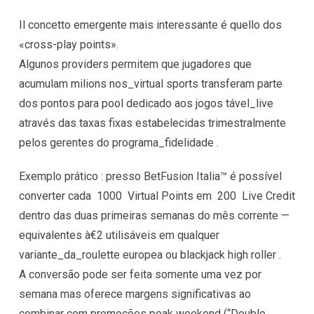
Il concetto emergente mais interessante é quello dos
«cross-play points».
Algunos providers permitem que jugadores que
acumulam milions nos_virtual sports transferam parte
dos pontos para pool dedicado aos jogos tável_live
através das taxas fixas estabelecidas trimestralmente
pelos gerentes do programa_fidelidade .
Exemplo prático : presso BetFusion Italia™ é possível
converter cada 1000 Virtual Points em 200 Live Credit
dentro das duas primeiras semanas do mês corrente —
equivalentes à€2 utilisáveis em qualquer
variante_da_roulette europea ou blackjack high roller .
A conversão pode ser feita somente uma vez por
semana mas oferece margens significativas ao
combinar com promoções peak weekend (“Double