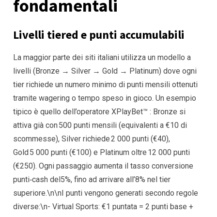
fondamentali
Livelli tiered e punti accumulabili
La maggior parte dei siti italiani utilizza un modello a
livelli (Bronze → Silver → Gold → Platinum) dove ogni
tier richiede un numero minimo di punti mensili ottenuti
tramite wagering o tempo speso in gioco. Un esempio
tipico è quello dell’operatore XPlayBet™ : Bronze si
attiva già con 500 punti mensili (equivalenti a €10 di
scommesse), Silver richiede 2 000 punti (€40),
Gold 5 000 punti (€100) e Platinum oltre 12 000 punti
(€250). Ogni passaggio aumenta il tasso conversione
punti‑cash del​5%, fino ad arrivare all’8% nel tier
superiore.\n\nI punti vengono generati secondo regole
diverse:\n- Virtual Sports: €1 puntata = 2 punti base +