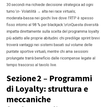
30 secondi ma richiede decisione strategica ad ogni
turno.\n- Volatilità → alta nei race virtuals;
moderata‑bassa nei giochi live dove l’RTP è spesso
fisso intorno al 98 % per blackjack.\n\nQuesta diversità
impatta direttamente sulla scelta del programma loyalty
più adatto alle proprie abitudini: chi predilige sprint brevi
troverà vantaggi nei sistemi basati sul volume delle
puntate sportive virtuali, mentre chi ama sessioni
prolungate trarrà beneficio dalle ricompense legate al
tempo trascorso al tavolo live.
Sezione 2 – Programmi
di Loyalty: struttura e
meccaniche