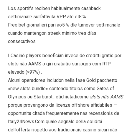
Los sportifs reciben habitualmente cashback
settimanale sull‘attività VPP até el 8 %.
Free bet giornalieri pari ao 5 % dle turnover settimanale
cuando mantengon streak minimo tres días
consecutivos.
I Casinó players benefician invece de creditti gratis por
slots não AAMS o giri gratuitis sur jogos com RTP
elevado (>97%) .
Alcuni operadores includon nella fase Gold pacchetto
«new slots bundle» contendo titolos como Gates of
Olympus ou Starburst , etichietadicome
slots não AAMS
porque provengono da licenze offshore affidabi­les —
opportunita citada frequentemente nas recensionis de
Italy24News.Com quale segnale della soliditá
dell’offerta rispetto aos tradicionais casino sicuri não