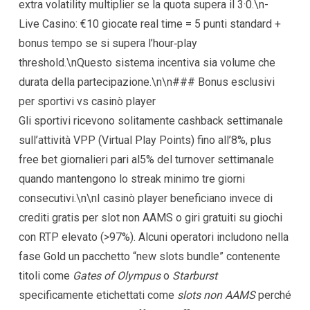
extra volatility multiplier se la quota supera il 3·0.\n-
Live Casino: €10 giocate real time = 5 punti standard +
bonus tempo se si supera l’hour‑play
threshold.\nQuesto sistema incentiva sia volume che
durata della partecipazione.\n\n### Bonus esclusivi
per sportivi vs casinò player
Gli sportivi ricevono solitamente cashback settimanale
sull’attività VPP (Virtual Play Points) fino all’8%, plus
free bet giornalieri pari al­5% del turnover settimanale
quando mantengono lo streak minimo tre giorni
consecutivi.\n\nI casinò player beneficiano invece di
crediti gratis per slot non AAMS o giri gratuiti su giochi
con RTP elevato (>97%). Alcuni operatori includono nella
fase Gold un pacchetto “new slots bundle” contenente
titoli come
Gates of Olympus
o
Starburst
specificamente etichettati come
slots non AAMS
perché