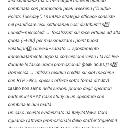
alla settimana ma offre margini notevoli quando
combinata con promozioni peak weekend (“Double
Points Tuesday”).\n\nUna strategia efficace consiste
nel pianificare cicli settimanali così distribuiti:\n1️⃣
Lunedì–mercoledì → focalizzati sui race virtuals ad alta
quota (>4·00) per massimizzare i point boost
volatili;\n2️⃣ Giovedì–sabato → spostamento
immediatamente dopo la conversione verso i tavoli live
durante le fasce orarie promozionali (
peak hours
);\n3️⃣
Domenica → utilizzo residuo credits su slot machine
con RTP >98%, spesso offerte sotto forma di
nuovi
casino non aams
nelle sezioni promo degli operatori
partner.\n\n### Case study di un operatore che
combina le due realtà
Un caso recente evidenziato da Italy24News.Com
riguarda l’attività promozionale dello staffer GigaBet.it