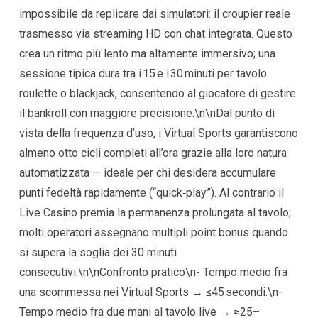
impossibile da replicare dai simulatori: il croupier reale
trasmesso via streaming HD con chat integrata. Questo
crea un ritmo più lento ma altamente immersivo; una
sessione tipica dura tra i 15 e i 30 minuti per tavolo
roulette o blackjack, consentendo al giocatore di gestire
il bankroll con maggiore precisione.\n\nDal punto di
vista della frequenza d’uso, i Virtual Sports garantiscono
almeno otto cicli completi all’ora grazie alla loro natura
automatizzata — ideale per chi desidera accumulare
punti fedeltà rapidamente (“quick‑play”). Al contrario il
Live Casino premia la permanenza prolungata al tavolo;
molti operatori assegnano multipli point bonus quando
si supera la soglia dei 30 minuti
consecutivi.\n\nConfronto pratico\n- Tempo medio fra
una scommessa nei Virtual Sports → ≤45 secondi.\n-
Tempo medio fra due mani al tavolo live → ≈25–