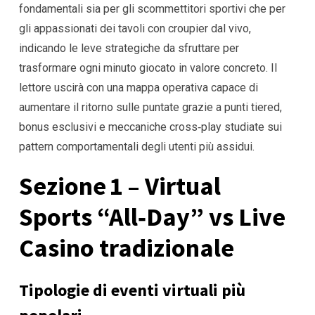
fondamentali sia per gli scommettitori sportivi che per
gli appassionati dei tavoli con croupier dal vivo,
indicando le leve strategiche da sfruttare per
trasformare ogni minuto giocato in valore concreto. Il
lettore uscirà con una mappa operativa capace di
aumentare il ritorno sulle puntate grazie a punti tiered,
bonus esclusivi e meccaniche cross‑play studiate sui
pattern comportamentali degli utenti più assidui.
Sezione 1 – Virtual
Sports “All‑Day” vs Live
Casino tradizionale
Tipologie di eventi virtuali più