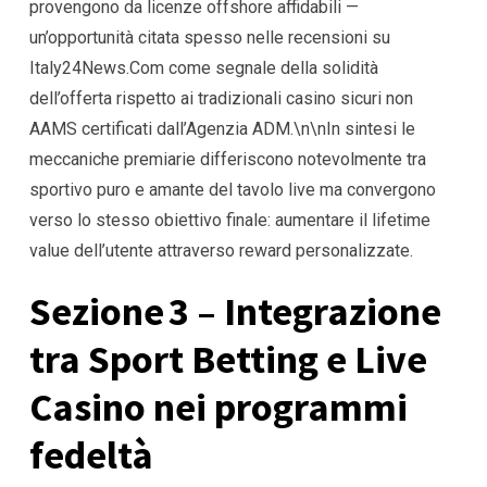
provengono da licenze offshore affidabili —
un’opportunità citata spesso nelle recensioni su
Italy24News.Com come segnale della solidità
dell’offerta rispetto ai tradizionali casino sicuri non
AAMS certificati dall’Agenzia ADM.\n\nIn sintesi le
meccaniche premiarie differiscono notevolmente tra
sportivo puro e amante del tavolo live ma convergono
verso lo stesso obiettivo finale: aumentare il lifetime
value dell’utente attraverso reward personalizzate.
Sezione 3 – Integrazione
tra Sport Betting e Live
Casino nei programmi
fedeltà