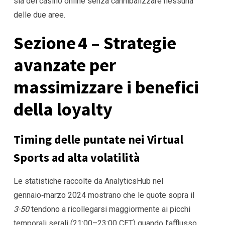
sia del casinò online senza cannibalizzare nessuna
delle due aree.
Sezione 4 – Strategie
avanzate per
massimizzare i benefici
della loyalty
Timing delle puntate nei Virtual
Sports ad alta volatilità
Le statistiche raccolte da AnalyticsHub nel
gennaio‑marzo 2024 mostrano che le quote sopra il
3·50
tendono a ricollegarsi maggiormente ai picchi
temporali serali (21:00–23:00 CET) quando l’afflusso