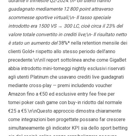
durante il trimestre Q2‑2024:\n- Gli utenti hanno
guadagnato mediamente 12 800 point attraverso
scommesse sportive virtuali;\n- Il tasso speciale
introdotto era 1500 VS → 300 LC, cioè circa il ​23%​ del
valore totale convertito in crediti live;\n- Il risultato netto
è stato un aumento del
38%* nella retention mensile dei
clienti Gold+ rispetto allo stesso periodo dell’anno
precedente.\n\nIl report sottolinea anche come GigaBet
abbia introdotto mini-torneggi nightly esclusivi riservati
agli utenti Platinum che usavano crediti live guadagnati
mediante cross‑play — premi includendo voucher
Amazon fino a €50 ed esclusive entry fee free per
tornei poker cash game con buy-in ridotto dal normale
€25 a €5.\n\nQuesto approccio dimostra chiaramente
come integrazioni ben progettate possano far crescere
simultaneamente gli indicator KPI sia dello sport betting