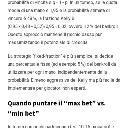
probabilità di vincita e q = 1 − p. In un torneo, se la quota
media di una mano è 1,95 e la probabilità stimata di
vincere è 48 %, la frazione Kelly è
(0,95 × 0,48 − 0,52)/0,95 ≈ 0,02, ovvero il 2 % del bankroll.
Questo approccio mantiene il rischio basso pur
massimizzando il potenziale di crescita.
La strategia “fixed‑fraction” è più semplice: si decide
una percentuale fissa (ad esempio 5 %) del bankroll da
utilizzare per ogni mano, indipendentemente dalla
probabilità. È meno aggressiva del Kelly ma più facile da
implementare per giocatori non esperti.
Quando puntare il “max bet” vs.
“min bet”
In tornei con pochi partecipanti (es. 10‑15 giocatori) e