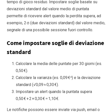
tempo di gioco residuo. Impostare soglie basate su
deviazioni standard dal valore medio di puntata
permette di ricevere alert quando la perdita supera, ad
esempio, 2 σ (due deviazioni standard) dal valore medio,
segnale di una possibile sessione fuori controllo.
Come impostare soglie di deviazione
standard
Calcolare la media delle puntate per 30 giorni (es.
0,50 €).
Calcolare la varianza (es. 0,09 €²) e la deviazione
standard (√0,09 ≈ 0,30 €).
Impostare un alert quando la puntata supera
0,50 € + 2 × 0,30 € = 1,10 €.
Le notifiche possono essere inviate via push, email o