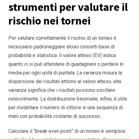
strumenti per valutare il
rischio nei tornei
Per valutare correttamente il rischio di un torneo è
necessario padroneggiare alcuni concetti base di
probabilità e statistica. Il valore atteso (EV) indica
quanto ci si può attendere di guadagnare o perdere in
media per ogni unità di puntata. La varianza misura la
dispersione dei risultati attorno al valore atteso; alta
varianza significa che i risultati possono oscillare
notevolmente. La distribuzione binomiale, infine, è utile
per modellare il numero di vittorie in una sequenza di
mani con probabilità costante di successo.
Calcolare il “break‑even point” di un torneo è semplice: