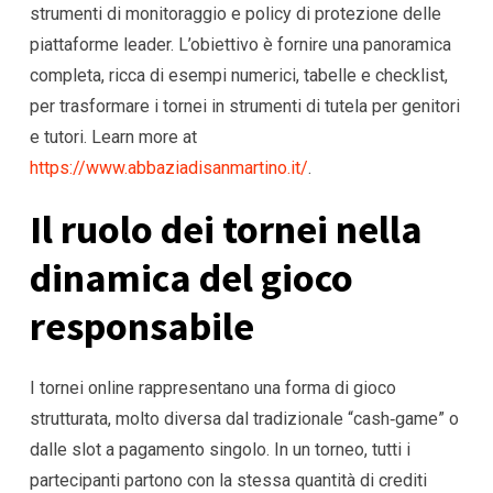
strumenti di monitoraggio e policy di protezione delle
piattaforme leader. L’obiettivo è fornire una panoramica
completa, ricca di esempi numerici, tabelle e checklist,
per trasformare i tornei in strumenti di tutela per genitori
e tutori. Learn more at
https://www.abbaziadisanmartino.it/
.
Il ruolo dei tornei nella
dinamica del gioco
responsabile
I tornei online rappresentano una forma di gioco
strutturata, molto diversa dal tradizionale “cash‑game” o
dalle slot a pagamento singolo. In un torneo, tutti i
partecipanti partono con la stessa quantità di crediti