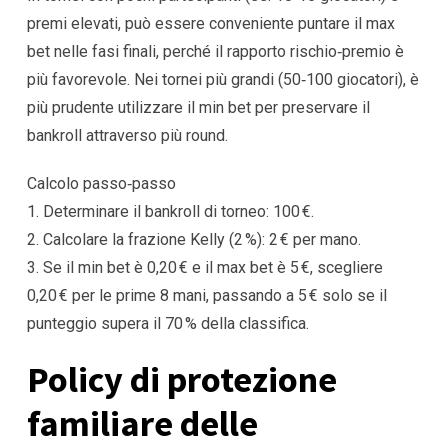
premi elevati, può essere conveniente puntare il max
bet nelle fasi finali, perché il rapporto rischio‑premio è
più favorevole. Nei tornei più grandi (50‑100 giocatori), è
più prudente utilizzare il min bet per preservare il
bankroll attraverso più round.
Calcolo passo‑passo
1. Determinare il bankroll di torneo: 100 €.
2. Calcolare la frazione Kelly (2 %): 2 € per mano.
3. Se il min bet è 0,20 € e il max bet è 5 €, scegliere
0,20 € per le prime 8 mani, passando a 5 € solo se il
punteggio supera il 70 % della classifica.
Policy di protezione
familiare delle