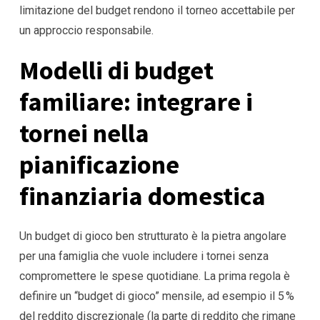
limitazione del budget rendono il torneo accettabile per
un approccio responsabile.
Modelli di budget
familiare: integrare i
tornei nella
pianificazione
finanziaria domestica
Un budget di gioco ben strutturato è la pietra angolare
per una famiglia che vuole includere i tornei senza
compromettere le spese quotidiane. La prima regola è
definire un “budget di gioco” mensile, ad esempio il 5 %
del reddito discrezionale (la parte di reddito che rimane