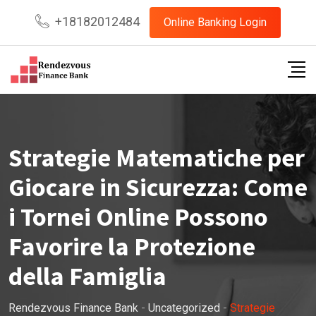
Skip
+18182012484
Online Banking Login
to
content
Strategie Matematiche per
Giocare in Sicurezza: Come
i Tornei Online Possono
Favorire la Protezione
della Famiglia
Rendezvous Finance Bank
-
Uncategorized
-
Strategie