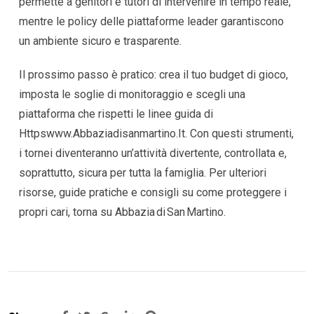
permette a genitori e tutori di intervenire in tempo reale,
mentre le policy delle piattaforme leader garantiscono
un ambiente sicuro e trasparente.
Il prossimo passo è pratico: crea il tuo budget di gioco,
imposta le soglie di monitoraggio e scegli una
piattaforma che rispetti le linee guida di
Httpswww.Abbaziadisanmartino.It. Con questi strumenti,
i tornei diventeranno un’attività divertente, controllata e,
soprattutto, sicura per tutta la famiglia. Per ulteriori
risorse, guide pratiche e consigli su come proteggere i
propri cari, torna su Abbazia di San Martino.