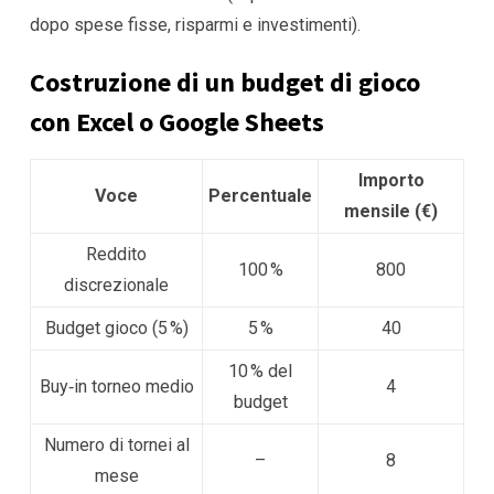
dopo spese fisse, risparmi e investimenti).
Costruzione di un budget di gioco
con Excel o Google Sheets
Importo
Voce
Percentuale
mensile (€)
Reddito
100 %
800
discrezionale
Budget gioco (5 %)
5 %
40
10 % del
Buy‑in torneo medio
4
budget
Numero di tornei al
–
8
mese