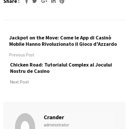
Share :
Google+
LinkedIn
Pinterest
Jackpot on the Move: Come le App di Casinò
Mobile Hanno Rivoluzionato il Gioco d’Azzardo
Previous Post
Chicken Road: Tutorialul Complex al Jocului
Nostru de Casino
Next Post
Crander
administrator