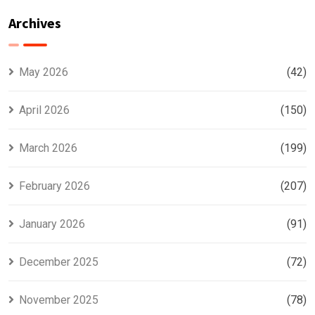
voittomahdollisuuksiasi
zdobyć spiny
Archives
za rejestrację
bez wpłaty
May 2026
(42)
April 2026
(150)
March 2026
(199)
February 2026
(207)
January 2026
(91)
December 2025
(72)
November 2025
(78)