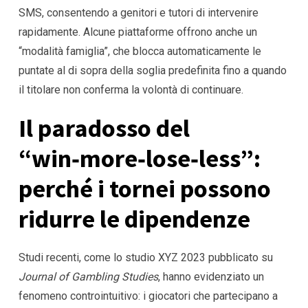
SMS, consentendo a genitori e tutori di intervenire
rapidamente. Alcune piattaforme offrono anche un
“modalità famiglia”, che blocca automaticamente le
puntate al di sopra della soglia predefinita fino a quando
il titolare non conferma la volontà di continuare.
Il paradosso del
“win‑more‑lose‑less”:
perché i tornei possono
ridurre le dipendenze
Studi recenti, come lo studio XYZ 2023 pubblicato su
Journal of Gambling Studies
, hanno evidenziato un
fenomeno controintuitivo: i giocatori che partecipano a