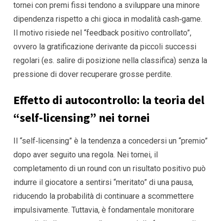
tornei con premi fissi tendono a sviluppare una minore
dipendenza rispetto a chi gioca in modalità cash‑game.
Il motivo risiede nel “feedback positivo controllato”,
ovvero la gratificazione derivante da piccoli successi
regolari (es. salire di posizione nella classifica) senza la
pressione di dover recuperare grosse perdite.
Effetto di autocontrollo: la teoria del
“self‑licensing” nei tornei
Il “self‑licensing” è la tendenza a concedersi un “premio”
dopo aver seguito una regola. Nei tornei, il
completamento di un round con un risultato positivo può
indurre il giocatore a sentirsi “meritato” di una pausa,
riducendo la probabilità di continuare a scommettere
impulsivamente. Tuttavia, è fondamentale monitorare