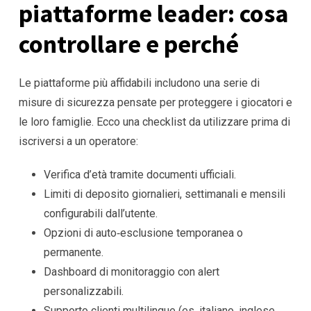
piattaforme leader: cosa
controllare e perché
Le piattaforme più affidabili includono una serie di
misure di sicurezza pensate per proteggere i giocatori e
le loro famiglie. Ecco una checklist da utilizzare prima di
iscriversi a un operatore:
Verifica d’età tramite documenti ufficiali.
Limiti di deposito giornalieri, settimanali e mensili
configurabili dall’utente.
Opzioni di auto‑esclusione temporanea o
permanente.
Dashboard di monitoraggio con alert
personalizzabili.
Supporto clienti multilingue (es. italiano, inglese,