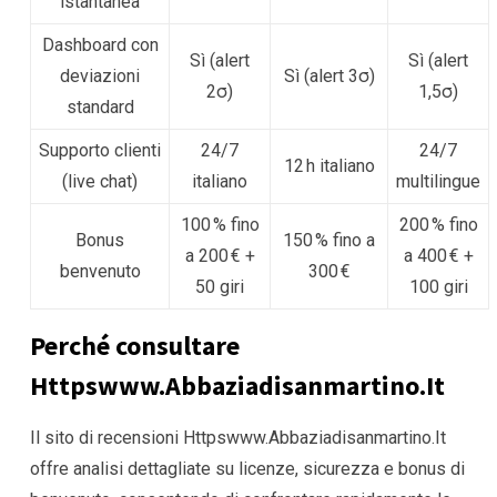
istantanea
Dashboard con
Sì (alert
Sì (alert
deviazioni
Sì (alert 3σ)
2σ)
1,5σ)
standard
Supporto clienti
24/7
24/7
12 h italiano
(live chat)
italiano
multilingue
100 % fino
200 % fino
Bonus
150 % fino a
a 200 € +
a 400 € +
benvenuto
300 €
50 giri
100 giri
Perché consultare
Httpswww.Abbaziadisanmartino.It
Il sito di recensioni Httpswww.Abbaziadisanmartino.It
offre analisi dettagliate su licenze, sicurezza e bonus di