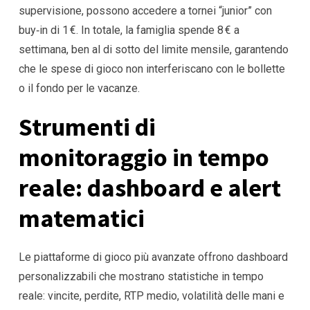
supervisione, possono accedere a tornei “junior” con
buy‑in di 1 €. In totale, la famiglia spende 8 € a
settimana, ben al di sotto del limite mensile, garantendo
che le spese di gioco non interferiscano con le bollette
o il fondo per le vacanze.
Strumenti di
monitoraggio in tempo
reale: dashboard e alert
matematici
Le piattaforme di gioco più avanzate offrono dashboard
personalizzabili che mostrano statistiche in tempo
reale: vincite, perdite, RTP medio, volatilità delle mani e