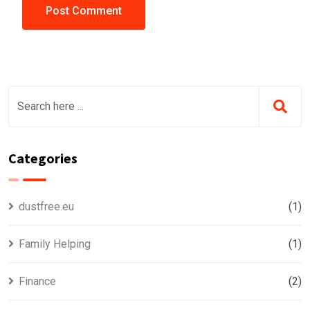
Categories
dustfree.eu
(1)
Family Helping
(1)
Finance
(2)