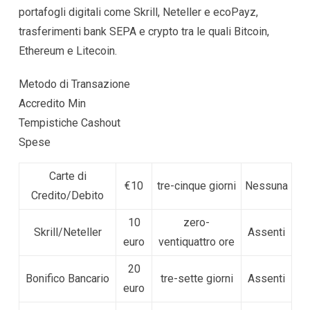
portafogli digitali come Skrill, Neteller e ecoPayz,
trasferimenti bank SEPA e crypto tra le quali Bitcoin,
Ethereum e Litecoin.
Metodo di Transazione
Accredito Min
Tempistiche Cashout
Spese
Carte di
€10
tre-cinque giorni
Nessuna
Credito/Debito
10
zero-
Skrill/Neteller
Assenti
euro
ventiquattro ore
20
Bonifico Bancario
tre-sette giorni
Assenti
euro