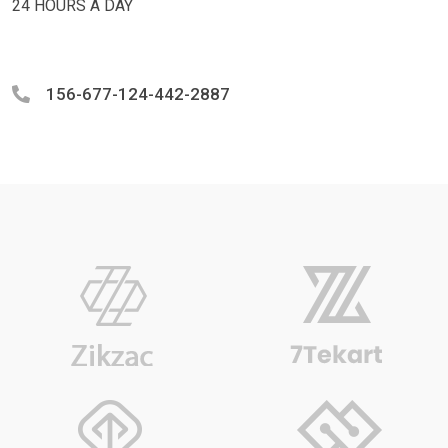
24 HOURS A DAY
156-677-124-442-2887