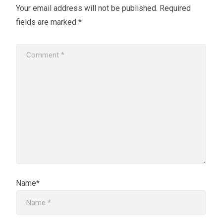
Your email address will not be published.
Required
fields are marked
*
Name*