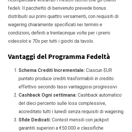
fedeli. Il pacchetto di benvenuto prevede bonus
distribuiti sui primi quattro versamenti, con requisiti di
wagering chiaramente specificati nei termini e
condizioni, definiti a trentacinque volte per i premi
videoslot e 70x per tutti i giochi da tavolo.
Vantaggi del Programma Fedeltà
Schema Crediti Incrementale:
Ciascun EUR
puntato produce crediti trasformabili in credito
effettivo secondo tassi vantaggiosi progressivi
Cashback Ogni settimana:
Cashback automatico
del dieci percento sulle loss complessive,
accreditato tutti i lunedì senza requisiti di wagering
Sfide Dedicati:
Contest mensili con jackpot
garantiti superiori a €50.000 e classifiche