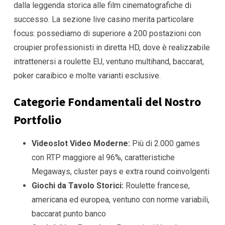
dalla leggenda storica alle film cinematografiche di
successo. La sezione live casino merita particolare
focus: possediamo di superiore a 200 postazioni con
croupier professionisti in diretta HD, dove è realizzabile
intrattenersi a roulette EU, ventuno multihand, baccarat,
poker caraibico e molte varianti esclusive.
Categorie Fondamentali del Nostro
Portfolio
Videoslot Video Moderne:
Più di 2.000 games
con RTP maggiore al 96%, caratteristiche
Megaways, cluster pays e extra round coinvolgenti
Giochi da Tavolo Storici:
Roulette francese,
americana ed europea, ventuno con norme variabili,
baccarat punto banco