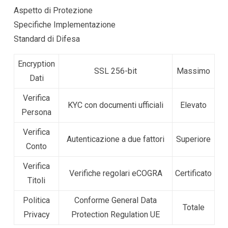
Aspetto di Protezione
Specifiche Implementazione
Standard di Difesa
Encryption
SSL 256-bit
Massimo
Dati
Verifica
KYC con documenti ufficiali
Elevato
Persona
Verifica
Autenticazione a due fattori
Superiore
Conto
Verifica
Verifiche regolari eCOGRA
Certificato
Titoli
Politica
Conforme General Data
Totale
Privacy
Protection Regulation UE