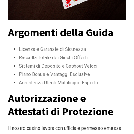
Argomenti della Guida
Licenza e Garanzie di Sicurezza
Raccolta Totale dei Giochi Offerti
Sistemi di Deposito e Cashout Veloci
Piano Bonus e Vantaggi Esclusive
Assistenza Utenti Multilingue Esperto
Autorizzazione e
Attestati di Protezione
Il nostro casino lavora con ufficiale permesso emessa