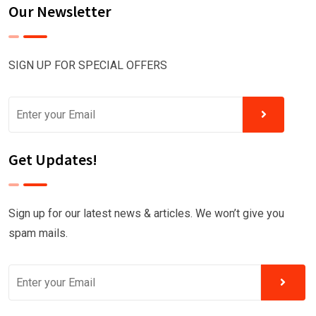
Our Newsletter
SIGN UP FOR SPECIAL OFFERS
Get Updates!
Sign up for our latest news & articles. We won’t give you
spam mails.