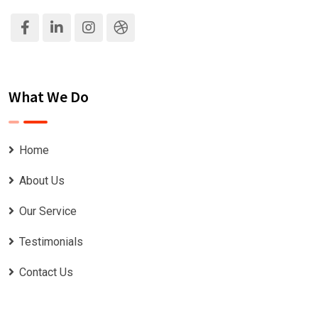
What We Do
Home
About Us
Our Service
Testimonials
Contact Us