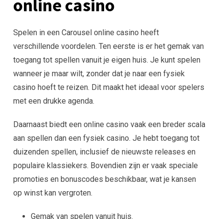
online casino
Spelen in een Carousel online casino heeft
verschillende voordelen. Ten eerste is er het gemak van
toegang tot spellen vanuit je eigen huis. Je kunt spelen
wanneer je maar wilt, zonder dat je naar een fysiek
casino hoeft te reizen. Dit maakt het ideaal voor spelers
met een drukke agenda.
Daarnaast biedt een online casino vaak een breder scala
aan spellen dan een fysiek casino. Je hebt toegang tot
duizenden spellen, inclusief de nieuwste releases en
populaire klassiekers. Bovendien zijn er vaak speciale
promoties en bonuscodes beschikbaar, wat je kansen
op winst kan vergroten.
Gemak van spelen vanuit huis.