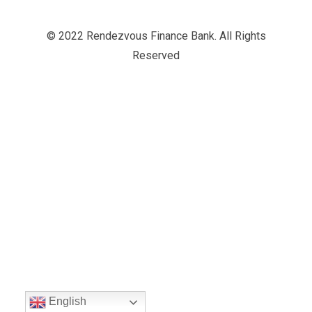
© 2022 Rendezvous Finance Bank. All Rights
Reserved
English