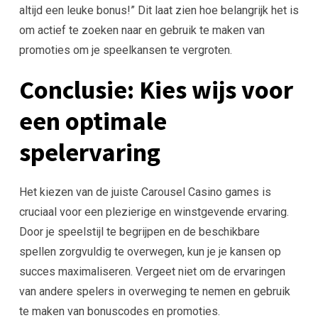
altijd een leuke bonus!” Dit laat zien hoe belangrijk het is
om actief te zoeken naar en gebruik te maken van
promoties om je speelkansen te vergroten.
Conclusie: Kies wijs voor
een optimale
spelervaring
Het kiezen van de juiste Carousel Casino games is
cruciaal voor een plezierige en winstgevende ervaring.
Door je speelstijl te begrijpen en de beschikbare
spellen zorgvuldig te overwegen, kun je je kansen op
succes maximaliseren. Vergeet niet om de ervaringen
van andere spelers in overweging te nemen en gebruik
te maken van bonuscodes en promoties.