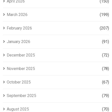
April 2026
(150)
March 2026
(199)
February 2026
(207)
January 2026
(91)
December 2025
(72)
November 2025
(78)
October 2025
(67)
September 2025
(79)
August 2025
(70)