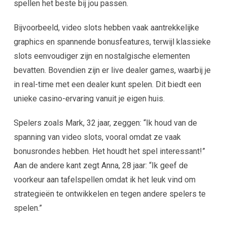
spellen het beste bij jou passen.
Bijvoorbeeld, video slots hebben vaak aantrekkelijke
graphics en spannende bonusfeatures, terwijl klassieke
slots eenvoudiger zijn en nostalgische elementen
bevatten. Bovendien zijn er live dealer games, waarbij je
in real-time met een dealer kunt spelen. Dit biedt een
unieke casino-ervaring vanuit je eigen huis.
Spelers zoals Mark, 32 jaar, zeggen: “Ik houd van de
spanning van video slots, vooral omdat ze vaak
bonusrondes hebben. Het houdt het spel interessant!”
Aan de andere kant zegt Anna, 28 jaar: “Ik geef de
voorkeur aan tafelspellen omdat ik het leuk vind om
strategieën te ontwikkelen en tegen andere spelers te
spelen.”