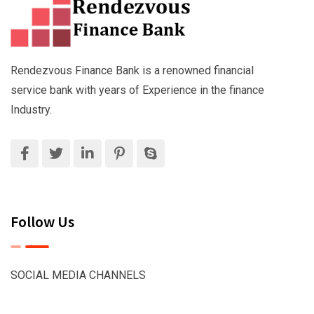
Rendezvous Finance Bank is a renowned financial
service bank with years of Experience in the finance
Industry.
Follow Us
SOCIAL MEDIA CHANNELS