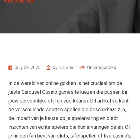
voor jouw stijl
July 29, 2025
by
crander
Uncategorized
In de wereld van online gokken is het cruciaal om de
juiste Carousel Casino games te kiezen die passen bij
jouw persoonlijke stijl en voorkeuren. Dit artikel verkent
de verschillende soorten spellen die beschikbaar zijn,
de impact van je keuze op je spelervaring en biedt
inzichten van echte spelers die hun ervaringen delen. Of
je nu een fan bent van slots, tafelspellen of live casino’s,