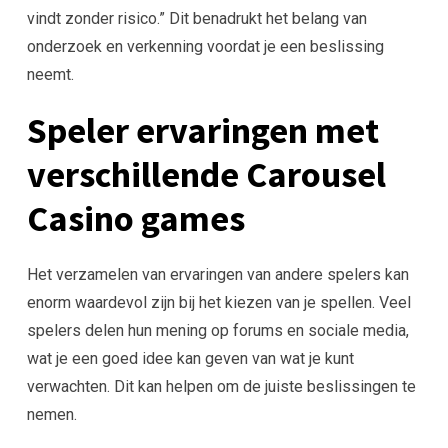
vindt zonder risico.” Dit benadrukt het belang van
onderzoek en verkenning voordat je een beslissing
neemt.
Speler ervaringen met
verschillende Carousel
Casino games
Het verzamelen van ervaringen van andere spelers kan
enorm waardevol zijn bij het kiezen van je spellen. Veel
spelers delen hun mening op forums en sociale media,
wat je een goed idee kan geven van wat je kunt
verwachten. Dit kan helpen om de juiste beslissingen te
nemen.