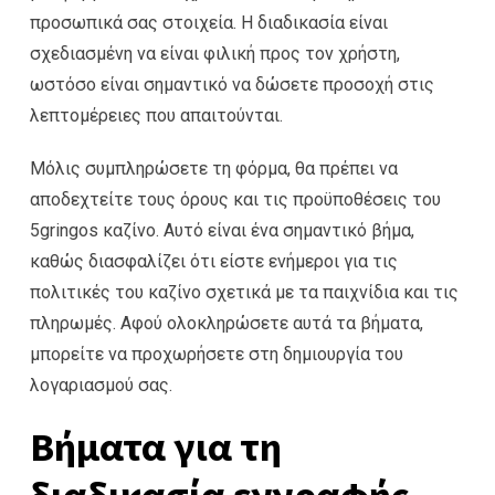
προσωπικά σας στοιχεία. Η διαδικασία είναι
σχεδιασμένη να είναι φιλική προς τον χρήστη,
ωστόσο είναι σημαντικό να δώσετε προσοχή στις
λεπτομέρειες που απαιτούνται.
Μόλις συμπληρώσετε τη φόρμα, θα πρέπει να
αποδεχτείτε τους όρους και τις προϋποθέσεις του
5gringos καζίνο. Αυτό είναι ένα σημαντικό βήμα,
καθώς διασφαλίζει ότι είστε ενήμεροι για τις
πολιτικές του καζίνο σχετικά με τα παιχνίδια και τις
πληρωμές. Αφού ολοκληρώσετε αυτά τα βήματα,
μπορείτε να προχωρήσετε στη δημιουργία του
λογαριασμού σας.
Βήματα για τη