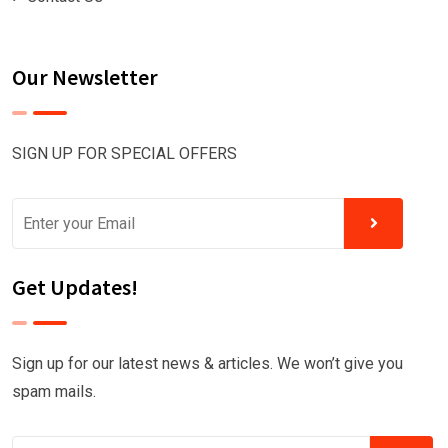
Our Newsletter
SIGN UP FOR SPECIAL OFFERS
Get Updates!
Sign up for our latest news & articles. We won’t give you
spam mails.