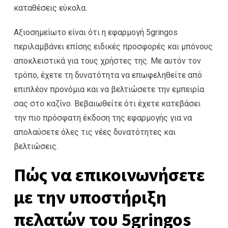
καταθέσεις εύκολα.
Αξιοσημείωτο είναι ότι η εφαρμογή 5gringos
περιλαμβάνει επίσης ειδικές προσφορές και μπόνους
αποκλειστικά για τους χρήστες της. Με αυτόν τον
τρόπο, έχετε τη δυνατότητα να επωφεληθείτε από
επιπλέον προνόμια και να βελτιώσετε την εμπειρία
σας στο καζίνο. Βεβαιωθείτε ότι έχετε κατεβάσει
την πιο πρόσφατη έκδοση της εφαρμογής για να
απολαύσετε όλες τις νέες δυνατότητες και
βελτιώσεις.
Πώς να επικοινωνήσετε
με την υποστήριξη
πελατών του 5gringos