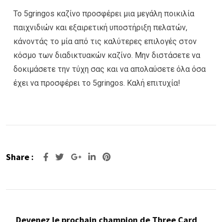
Το 5gringos καζίνο προσφέρει μια μεγάλη ποικιλία
παιχνιδιών και εξαιρετική υποστήριξη πελατών,
κάνοντάς το μία από τις καλύτερες επιλογές στον
κόσμο των διαδικτυακών καζίνο. Μην διστάσετε να
δοκιμάσετε την τύχη σας και να απολαύσετε όλα όσα
έχει να προσφέρει το 5gringos. Καλή επιτυχία!
Share :
Google+
LinkedIn
Pinterest
Devenez le prochain champion de Three Card