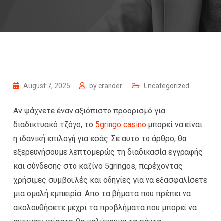
August 7, 2025
by
crander
Uncategorized
Αν ψάχνετε έναν αξιόπιστο προορισμό για
διαδικτυακό τζόγο, το
5gringo casino
μπορεί να είναι
η ιδανική επιλογή για εσάς. Σε αυτό το άρθρο, θα
εξερευνήσουμε λεπτομερώς τη διαδικασία εγγραφής
και σύνδεσης στο καζίνο 5gringos, παρέχοντας
χρήσιμες συμβουλές και οδηγίες για να εξασφαλίσετε
μια ομαλή εμπειρία. Από τα βήματα που πρέπει να
ακολουθήσετε μέχρι τα προβλήματα που μπορεί να