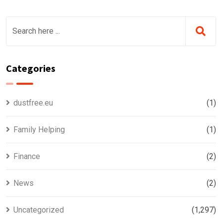
Categories
dustfree.eu
(1)
Family Helping
(1)
Finance
(2)
News
(2)
Uncategorized
(1,297)