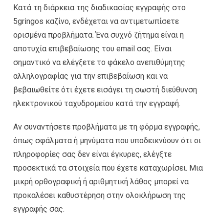
Κατά τη διάρκεια της διαδικασίας εγγραφής στο
5gringos καζίνο, ενδέχεται να αντιμετωπίσετε
ορισμένα προβλήματα. Ένα συχνό ζήτημα είναι η
αποτυχία επιβεβαίωσης του email σας. Είναι
σημαντικό να ελέγξετε το φάκελο ανεπιθύμητης
αλληλογραφίας για την επιβεβαίωση και να
βεβαιωθείτε ότι έχετε εισάγει τη σωστή διεύθυνση
ηλεκτρονικού ταχυδρομείου κατά την εγγραφή.
Αν συναντήσετε προβλήματα με τη φόρμα εγγραφής,
όπως σφάλματα ή μηνύματα που υποδεικνύουν ότι οι
πληροφορίες σας δεν είναι έγκυρες, ελέγξτε
προσεκτικά τα στοιχεία που έχετε καταχωρίσει. Μια
μικρή ορθογραφική ή αριθμητική λάθος μπορεί να
προκαλέσει καθυστέρηση στην ολοκλήρωση της
εγγραφής σας.