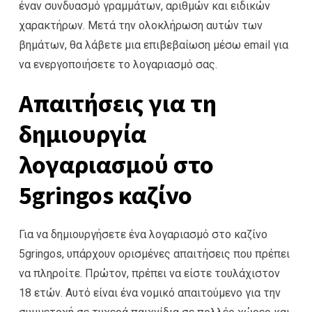
έναν συνδυασμό γραμμάτων, αριθμών και ειδικών
χαρακτήρων. Μετά την ολοκλήρωση αυτών των
βημάτων, θα λάβετε μια επιβεβαίωση μέσω email για
να ενεργοποιήσετε το λογαριασμό σας.
Απαιτήσεις για τη
δημιουργία
λογαριασμού στο
5gringos καζίνο
Για να δημιουργήσετε ένα λογαριασμό στο καζίνο
5gringos, υπάρχουν ορισμένες απαιτήσεις που πρέπει
να πληροίτε. Πρώτον, πρέπει να είστε τουλάχιστον
18 ετών. Αυτό είναι ένα νομικό απαιτούμενο για την