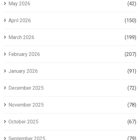
May 2026
(42)
April 2026
(150)
March 2026
(199)
February 2026
(207)
January 2026
(91)
December 2025
(72)
November 2025
(78)
October 2025
(67)
September 2025
(79)