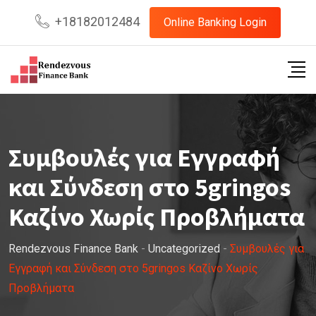
Skip
+18182012484
Online Banking Login
to
content
Συμβουλές για Εγγραφή
και Σύνδεση στο 5gringos
Καζίνο Χωρίς Προβλήματα
Rendezvous Finance Bank
-
Uncategorized
-
Συμβουλές για
Εγγραφή και Σύνδεση στο 5gringos Καζίνο Χωρίς
Προβλήματα