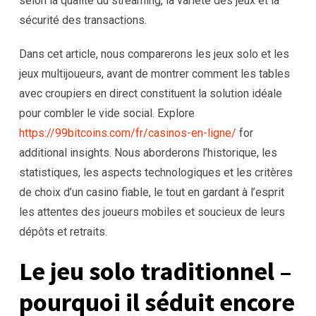
selon la qualité du streaming, la variété des jeux et la
sécurité des transactions.
Dans cet article, nous comparerons les jeux solo et les
jeux multijoueurs, avant de montrer comment les tables
avec croupiers en direct constituent la solution idéale
pour combler le vide social. Explore
https://99bitcoins.com/fr/casinos-en-ligne/
for
additional insights. Nous aborderons l’historique, les
statistiques, les aspects technologiques et les critères
de choix d’un casino fiable, le tout en gardant à l’esprit
les attentes des joueurs mobiles et soucieux de leurs
dépôts et retraits.
Le jeu solo traditionnel –
pourquoi il séduit encore