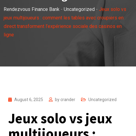
Rendezvous Finance Bank
-
Uncategorized
-
Jeux solo vs
jeux multijoueurs : comment les tables avec croupiers en
direct transforment l’expérience sociale des casinos en
ligne
August 6, 2025
by
crander
Uncategorized
Jeux solo vs jeux
multijoueurs :