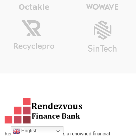
English
Rendezvous Finance Bank is a renowned financial