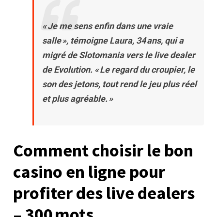
« Je me sens enfin dans une vraie
salle », témoigne Laura, 34 ans, qui a
migré de
Slotomania
vers le live dealer
de
Evolution
. « Le regard du croupier, le
son des jetons, tout rend le jeu plus réel
et plus agréable. »
Comment choisir le bon
casino en ligne pour
profiter des live dealers
– 300 mots