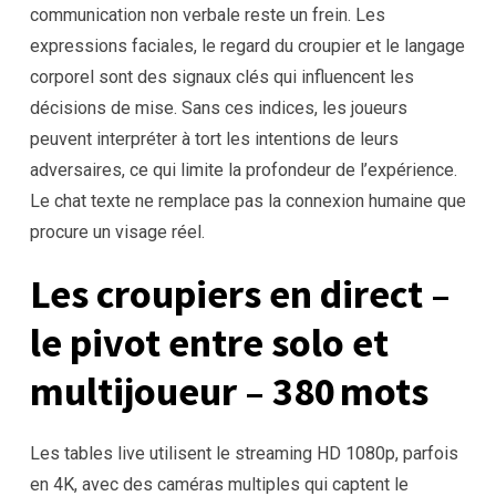
communication non verbale reste un frein. Les
expressions faciales, le regard du croupier et le langage
corporel sont des signaux clés qui influencent les
décisions de mise. Sans ces indices, les joueurs
peuvent interpréter à tort les intentions de leurs
adversaires, ce qui limite la profondeur de l’expérience.
Le chat texte ne remplace pas la connexion humaine que
procure un visage réel.
Les croupiers en direct –
le pivot entre solo et
multijoueur – 380 mots
Les tables live utilisent le streaming HD 1080p, parfois
en 4K, avec des caméras multiples qui captent le