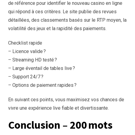
de référence pour identifier le nouveau casino en ligne
qui répond à ces critères. Le site publie des revues
détaillées, des classements basés sur le RTP moyen, la
volatilité des jeux et la rapidité des paiements.
Checklist rapide
– Licence valide ?
– Streaming HD testé ?
– Large éventail de tables live ?
– Support 24/7 ?
– Options de paiement rapides ?
En suivant ces points, vous maximisez vos chances de
vivre une expérience live fiable et divertissante.
Conclusion – 200 mots