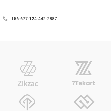
156-677-124-442-2887