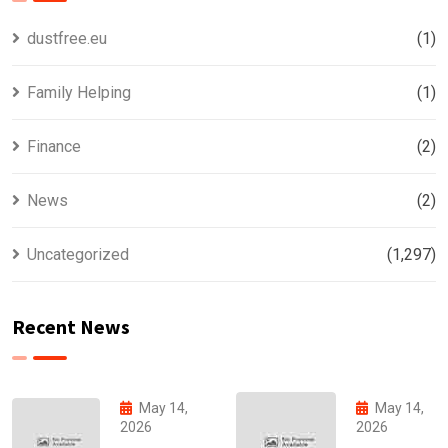
dustfree.eu
(1)
Family Helping
(1)
Finance
(2)
News
(2)
Uncategorized
(1,297)
Recent News
May 14,
May 14,
2026
2026