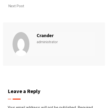
Next Post
Crander
administrator
Leave a Reply
Your email address will not be published.
Required