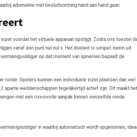
arbij adrenaline met besluitvorming hand aan hand gaan.
reert
 inzet voordat het virtuele apparaat opstijgt. Zodra ons toestel d
ijgen vanaf één punt nul nul x. Het doelwit is simpel: neem uit
De vermenigvuldiger op dat moment van opnemen bepaalt de
er ronde. Spelers kunnen een individuele inzet plaatsen dan wel
2 aparte weddenschappen tegelijkertijd actief zijn. Dit maakt he
mengen met een risicovolle aanpak binnen eenzelfde ronde.
vermenigvuldiger in waarbij automatisch wordt opgenomen, idea