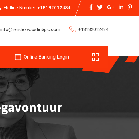
Hotline Number:
+18182012484
info@rendezvousfinbplc.com
+18182012484
Online Banking Login
iegavontuur