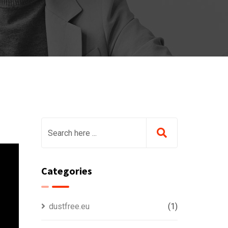
Categories
dustfree.eu
(1)