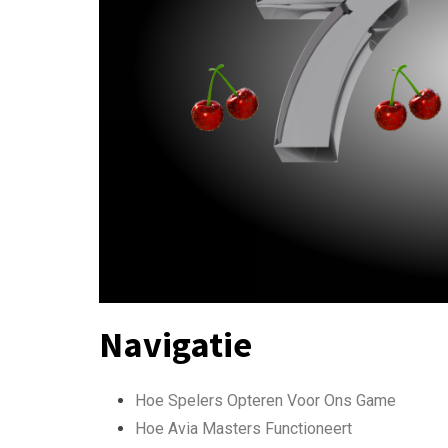
Navigatie
Hoe Spelers Opteren Voor Ons Game
Hoe Avia Masters Functioneert