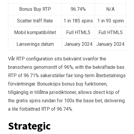
Bonus Buy RTP
96.74%
N/A
Scatter träff Rate
1 in 185 spins
1 in 93 spinn
Mobil kompatibilitet
Full HTML5
Full HTML5
Lanserings datum
January 2024
January 2024
Vår RTP configuration sits bekvämt ovanför the
branschens genomsnitt of 96%, with the bekräftade bas
RTP of 96.71% säkerställer fair long-term återbetalnings
förväntningar. Bonusköps bonus buy funktionen,
tillgänglig in tillåtna jurisdiktioner, allows direct köp of
the gratis spins rundan for 100x the base bet, delivering
a lite förbättrad RTP of 96.74%.
Strategic