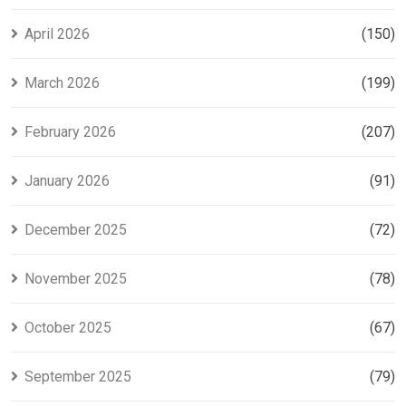
April 2026
(150)
March 2026
(199)
February 2026
(207)
January 2026
(91)
December 2025
(72)
November 2025
(78)
October 2025
(67)
September 2025
(79)