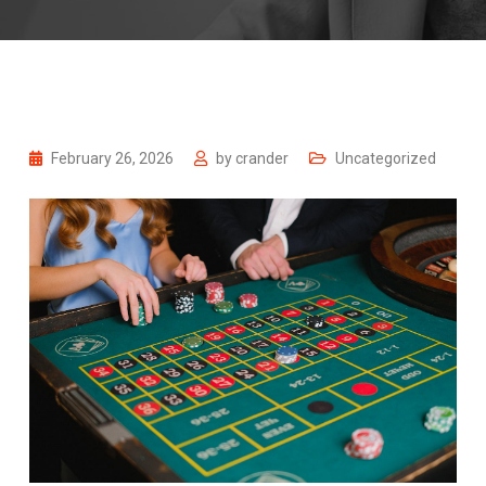
February 26, 2026
by
crander
Uncategorized