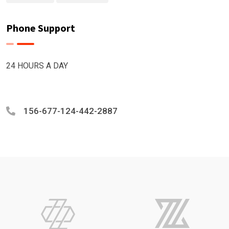
Phone Support
24 HOURS A DAY
156-677-124-442-2887