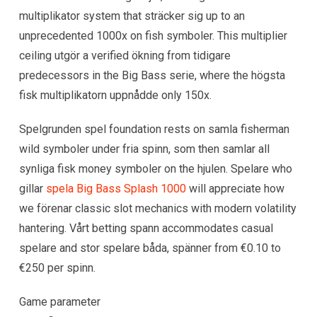
multiplikator system that sträcker sig up to an
unprecedented 1000x on fish symboler. This multiplier
ceiling utgör a verified ökning from tidigare
predecessors in the Big Bass serie, where the högsta
fisk multiplikatorn uppnådde only 150x.
Spelgrunden spel foundation rests on samla fisherman
wild symboler under fria spinn, som then samlar all
synliga fisk money symboler on the hjulen. Spelare who
gillar
spela Big Bass Splash 1000
will appreciate how
we förenar classic slot mechanics with modern volatility
hantering. Vårt betting spann accommodates casual
spelare and stor spelare båda, spänner from €0.10 to
€250 per spinn.
Game parameter