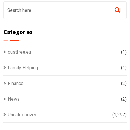
Categories
dustfree.eu
(1)
Family Helping
(1)
Finance
(2)
News
(2)
Uncategorized
(1,297)