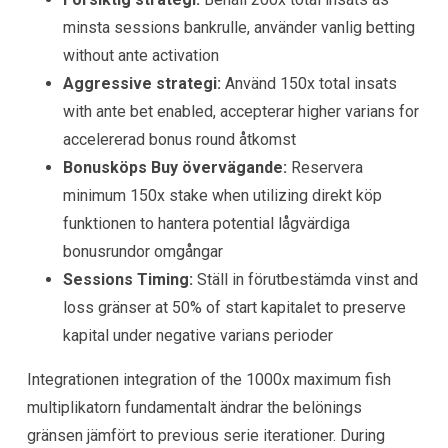
minsta sessions bankrulle, använder vanlig betting
without ante activation
Aggressive strategi:
Använd 150x total insats
with ante bet enabled, accepterar higher varians for
accelererad bonus round åtkomst
Bonusköps Buy övervägande:
Reservera
minimum 150x stake when utilizing direkt köp
funktionen to hantera potential lågvärdiga
bonusrundor omgångar
Sessions Timing:
Ställ in förutbestämda vinst and
loss gränser at 50% of start kapitalet to preserve
kapital under negative varians perioder
Integrationen integration of the 1000x maximum fish
multiplikatorn fundamentalt ändrar the belönings
gränsen jämfört to previous serie iterationer. During