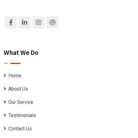
What We Do
Home
About Us
Our Service
Testimonials
Contact Us