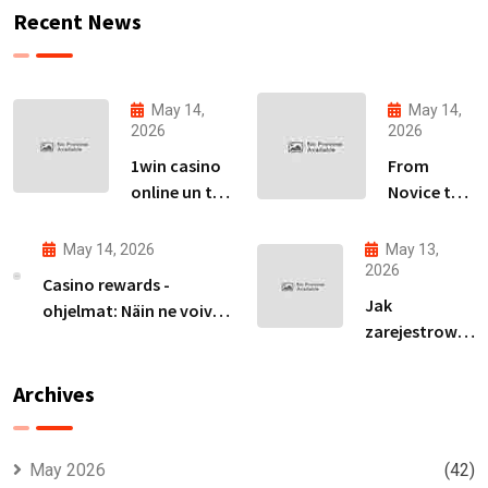
Recent News
May 14,
May 14,
2026
2026
1win casino
From
online un tā
Novice to
piedāvājumu
Expert:
izpēte
Your Path
May 14, 2026
May 13,
Latvijas
to
2026
Casino rewards -
tirgū
Becoming
Jak
ohjelmat: Näin ne voivat
an Avia
zarejestrować
parantaa
Master
się na ivibet i
voittomahdollisuuksiasi
zdobyć spiny
Archives
za rejestrację
bez wpłaty
May 2026
(42)