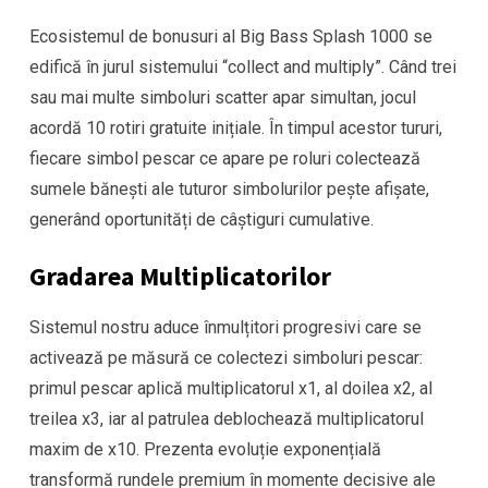
Ecosistemul de bonusuri al Big Bass Splash 1000 se
edifică în jurul sistemului “collect and multiply”. Când trei
sau mai multe simboluri scatter apar simultan, jocul
acordă 10 rotiri gratuite inițiale. În timpul acestor tururi,
fiecare simbol pescar ce apare pe roluri colectează
sumele bănești ale tuturor simbolurilor pește afișate,
generând oportunități de câștiguri cumulative.
Gradarea Multiplicatorilor
Sistemul nostru aduce înmulțitori progresivi care se
activează pe măsură ce colectezi simboluri pescar:
primul pescar aplică multiplicatorul x1, al doilea x2, al
treilea x3, iar al patrulea deblochează multiplicatorul
maxim de x10. Prezenta evoluție exponențială
transformă rundele premium în momente decisive ale