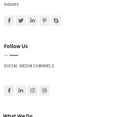
Industry.
Follow Us
SOCIAL MEDIA CHANNELS
What We Do