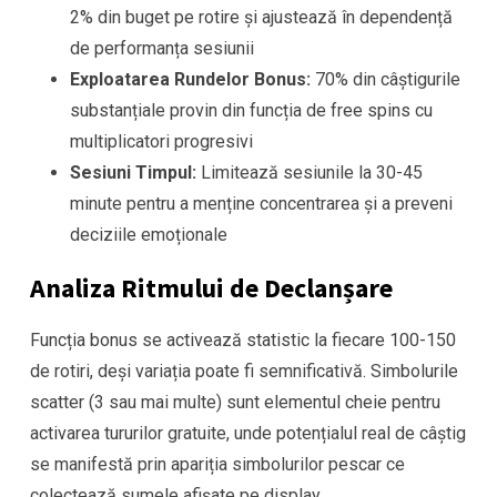
2% din buget pe rotire și ajustează în dependență
de performanța sesiunii
Exploatarea Rundelor Bonus:
70% din câștigurile
substanțiale provin din funcția de free spins cu
multiplicatori progresivi
Sesiuni Timpul:
Limitează sesiunile la 30-45
minute pentru a menține concentrarea și a preveni
deciziile emoționale
Analiza Ritmului de Declanșare
Funcția bonus se activează statistic la fiecare 100-150
de rotiri, deși variația poate fi semnificativă. Simbolurile
scatter (3 sau mai multe) sunt elementul cheie pentru
activarea tururilor gratuite, unde potențialul real de câștig
se manifestă prin apariția simbolurilor pescar ce
colectează sumele afișate pe display