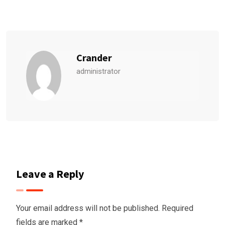
Crander
administrator
Leave a Reply
Your email address will not be published.
Required
fields are marked
*