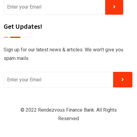
Get Updates!
Sign up for our latest news & articles. We won’t give you
spam mails.
© 2022 Rendezvous Finance Bank. All Rights
Reserved