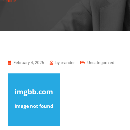
Online
February 4, 2026
by
crander
Uncategorized