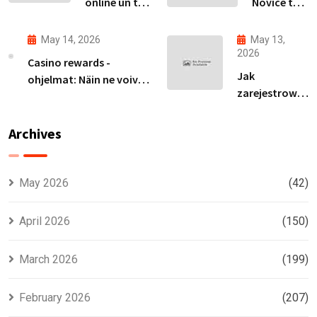
online un tā
Novice to
piedāvājumu
Expert:
izpēte
Your Path
May 14, 2026
May 13,
Latvijas
to
2026
Casino rewards -
tirgū
Becoming
Jak
ohjelmat: Näin ne voivat
an Avia
zarejestrować
parantaa
Master
się na ivibet i
voittomahdollisuuksiasi
zdobyć spiny
Archives
za rejestrację
bez wpłaty
May 2026
(42)
April 2026
(150)
March 2026
(199)
February 2026
(207)