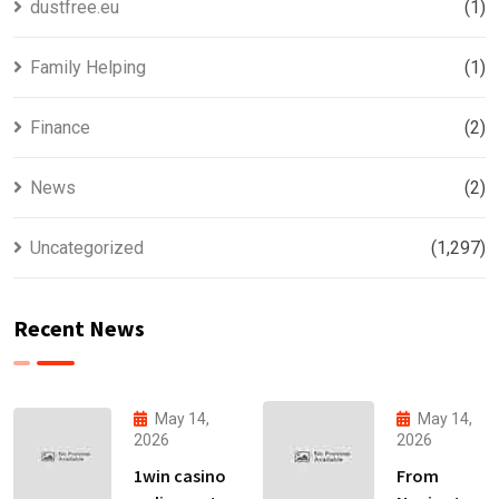
dustfree.eu
(1)
Family Helping
(1)
Finance
(2)
News
(2)
Uncategorized
(1,297)
Recent News
May 14,
May 14,
2026
2026
1win casino
From