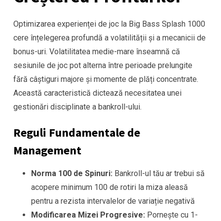
Optimizarea experienței de joc la Big Bass Splash 1000
cere înțelegerea profundă a volatilității și a mecanicii de
bonus-uri. Volatilitatea medie-mare înseamnă că
sesiunile de joc pot alterna între perioade prelungite
fără câștiguri majore și momente de plăți concentrate.
Această caracteristică dictează necesitatea unei
gestionări disciplinate a bankroll-ului.
Reguli Fundamentale de
Management
Norma 100 de Spinuri:
Bankroll-ul tău ar trebui să
acopere minimum 100 de rotiri la miza aleasă
pentru a rezista intervalelor de variație negativă
Modificarea Mizei Progresive:
Pornește cu 1-