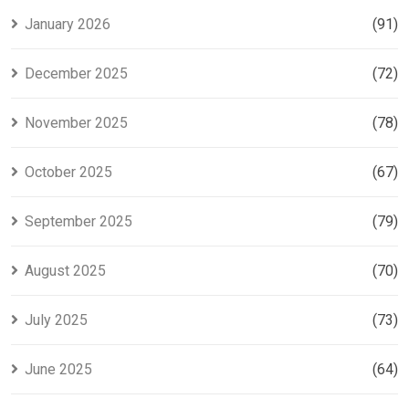
January 2026
(91)
December 2025
(72)
November 2025
(78)
October 2025
(67)
September 2025
(79)
August 2025
(70)
July 2025
(73)
June 2025
(64)