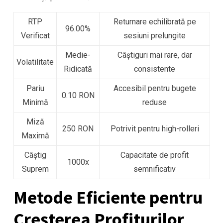
RTP
Returnare echilibrată pe
96.00%
Verificat
sesiuni prelungite
Medie-
Câștiguri mai rare, dar
Volatilitate
Ridicată
consistente
Pariu
Accesibil pentru bugete
0.10 RON
Minimă
reduse
Miză
250 RON
Potrivit pentru high-rolleri
Maximă
Câștig
Capacitate de profit
1000x
Suprem
semnificativ
Metode Eficiente pentru
Creșterea Profiturilor