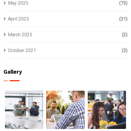
May 2025
(73)
April 2025
(31)
March 2025
(2)
October 2021
(3)
Gallery