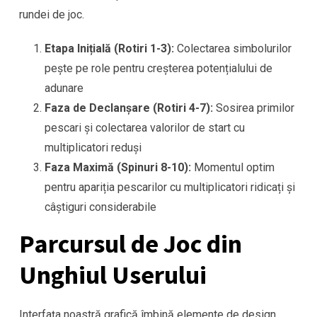
rundei de joc.
Etapa Inițială (Rotiri 1-3):
Colectarea simbolurilor
pește pe role pentru creșterea potențialului de
adunare
Faza de Declanșare (Rotiri 4-7):
Sosirea primilor
pescari și colectarea valorilor de start cu
multiplicatori reduși
Faza Maximă (Spinuri 8-10):
Momentul optim
pentru apariția pescarilor cu multiplicatori ridicați și
câștiguri considerabile
Parcursul de Joc din
Unghiul Userului
Interfața noastră grafică îmbină elemente de design