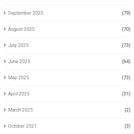
September 2025
(79)
August 2025
(70)
July 2025
(73)
June 2025
(64)
May 2025
(73)
April 2025
(31)
March 2025
(2)
October 2021
(3)