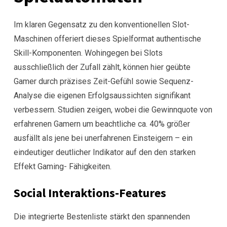
Im klaren Gegensatz zu den konventionellen Slot-
Maschinen offeriert dieses Spielformat authentische
Skill-Komponenten. Wohingegen bei Slots
ausschließlich der Zufall zählt, können hier geübte
Gamer durch präzises Zeit-Gefühl sowie Sequenz-
Analyse die eigenen Erfolgsaussichten signifikant
verbessern. Studien zeigen, wobei die Gewinnquote von
erfahrenen Gamern um beachtliche ca. 40% größer
ausfällt als jene bei unerfahrenen Einsteigern – ein
eindeutiger deutlicher Indikator auf den den starken
Effekt Gaming- Fähigkeiten.
Social Interaktions-Features
Die integrierte Bestenliste stärkt den spannenden