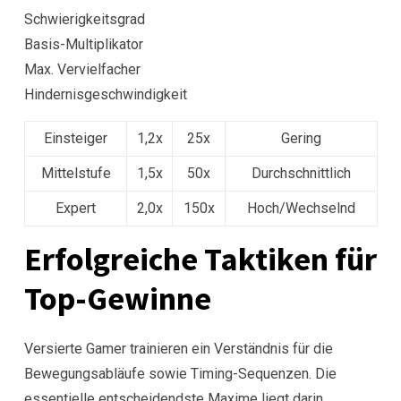
Schwierigkeitsgrad
Basis-Multiplikator
Max. Vervielfacher
Hindernisgeschwindigkeit
Einsteiger
1,2x
25x
Gering
Mittelstufe
1,5x
50x
Durchschnittlich
Expert
2,0x
150x
Hoch/Wechselnd
Erfolgreiche Taktiken für
Top-Gewinne
Versierte Gamer trainieren ein Verständnis für die
Bewegungsabläufe sowie Timing-Sequenzen. Die
essentielle entscheidendste Maxime liegt darin,