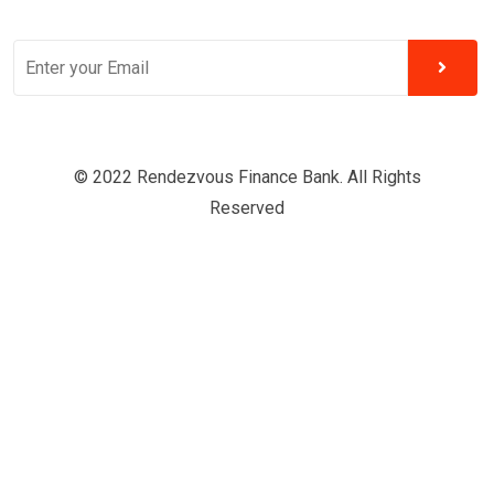
© 2022 Rendezvous Finance Bank. All Rights
Reserved