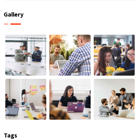
Gallery
Tags