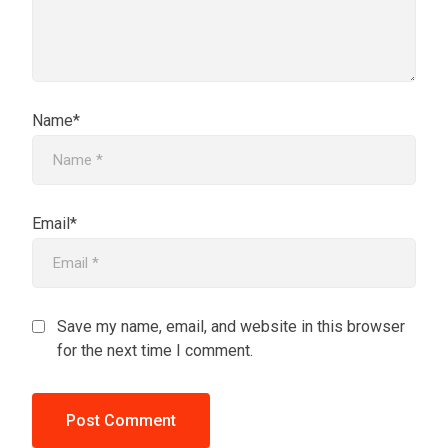
Name*
Email*
Save my name, email, and website in this browser
for the next time I comment.