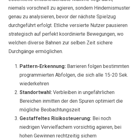
niemals vorschnell zu agieren, sondern Hindernismuster
genau zu analysieren, bevor der nächste Spielzug
durchgeführt erfolgt. Etliche versierte Nutzer pausieren
strategisch auf perfekt koordinierte Bewegungen, wo
welchen diverse Bahnen zur selben Zeit sichere
Durchgänge ermöglichen.
Pattern-Erkennung:
Barrieren folgen bestimmten
programmierten Abfolgen, die sich alle 15-20 Sek.
wiederkehren
Standortwahl:
Verbleiben in ungefährlichen
Bereichen inmitten der den Spuren optimiert die
mögliche Beobachtungszeit
Gestaffeltes Risikosteuerung:
Bei noch
niedrigen Vervielfachern vorsichtig agieren, bei
hohen Gewinnen rechtzeitig sichern