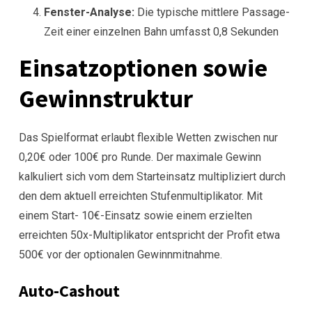
Fenster-Analyse:
Die typische mittlere Passage-
Zeit einer einzelnen Bahn umfasst 0,8 Sekunden
Einsatzoptionen sowie
Gewinnstruktur
Das Spielformat erlaubt flexible Wetten zwischen nur
0,20€ oder 100€ pro Runde. Der maximale Gewinn
kalkuliert sich vom dem Starteinsatz multipliziert durch
den dem aktuell erreichten Stufenmultiplikator. Mit
einem Start- 10€-Einsatz sowie einem erzielten
erreichten 50x-Multiplikator entspricht der Profit etwa
500€ vor der optionalen Gewinnmitnahme.
Auto-Cashout