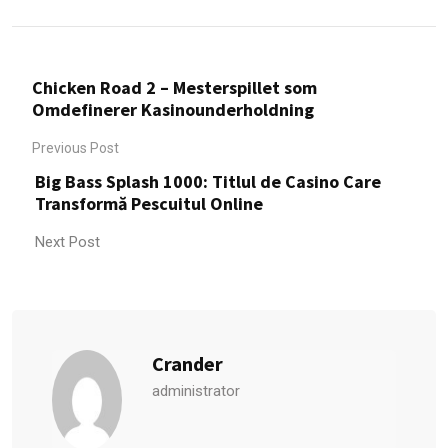
Chicken Road 2 – Mesterspillet som
Omdefinerer Kasinounderholdning
Previous Post
Big Bass Splash 1000: Titlul de Casino Care
Transformă Pescuitul Online
Next Post
Crander
administrator