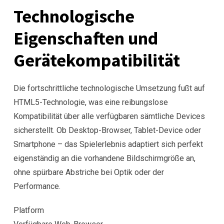
Technologische
Eigenschaften und
Gerätekompatibilität
Die fortschrittliche technologische Umsetzung fußt auf
HTML5-Technologie, was eine reibungslose
Kompatibilität über alle verfügbaren sämtliche Devices
sicherstellt. Ob Desktop-Browser, Tablet-Device oder
Smartphone – das Spielerlebnis adaptiert sich perfekt
eigenständig an die vorhandene Bildschirmgröße an,
ohne spürbare Abstriche bei Optik oder der
Performance.
Platform