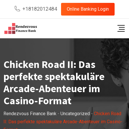
Skip
+18182012484
Online Banking Login
to
content
Chicken Road II: Das
perfekte spektakuläre
Arcade-Abenteuer im
Casino-Format
Rendezvous Finance Bank
-
Uncategorized
-
Chicken Road
II: Das perfekte spektakuläre Arcade-Abenteuer im Casino-