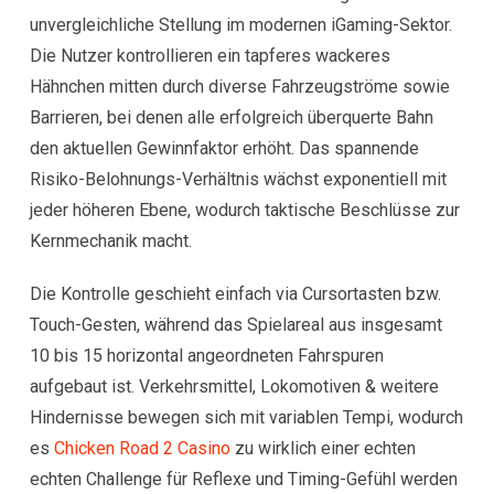
unvergleichliche Stellung im modernen iGaming-Sektor.
Die Nutzer kontrollieren ein tapferes wackeres
Hähnchen mitten durch diverse Fahrzeugströme sowie
Barrieren, bei denen alle erfolgreich überquerte Bahn
den aktuellen Gewinnfaktor erhöht. Das spannende
Risiko-Belohnungs-Verhältnis wächst exponentiell mit
jeder höheren Ebene, wodurch taktische Beschlüsse zur
Kernmechanik macht.
Die Kontrolle geschieht einfach via Cursortasten bzw.
Touch-Gesten, während das Spielareal aus insgesamt
10 bis 15 horizontal angeordneten Fahrspuren
aufgebaut ist. Verkehrsmittel, Lokomotiven & weitere
Hindernisse bewegen sich mit variablen Tempi, wodurch
es
Chicken Road 2 Casino
zu wirklich einer echten
echten Challenge für Reflexe und Timing-Gefühl werden