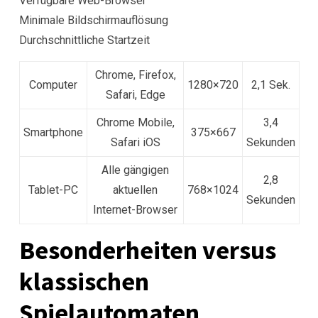
Verfügbare Web-Browser
Minimale Bildschirmauflösung
Durchschnittliche Startzeit
Chrome, Firefox,
Computer
1280×720
2,1 Sek.
Safari, Edge
Chrome Mobile,
3,4
Smartphone
375×667
Safari iOS
Sekunden
Alle gängigen
2,8
Tablet-PC
aktuellen
768×1024
Sekunden
Internet-Browser
Besonderheiten versus
klassischen
Spielautomaten