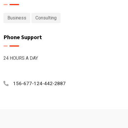
Business
Consulting
Phone Support
24 HOURS A DAY
156-677-124-442-2887