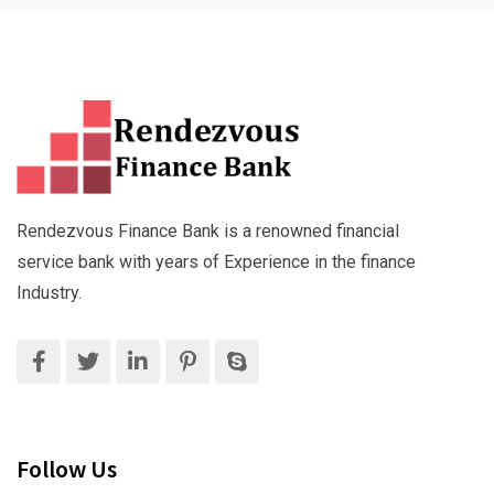
Rendezvous Finance Bank is a renowned financial
service bank with years of Experience in the finance
Industry.
Follow Us