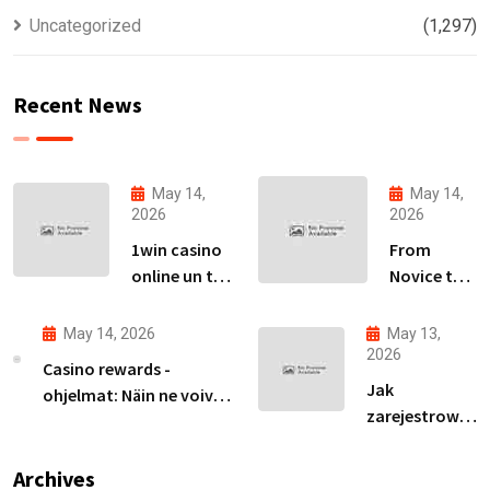
Uncategorized
(1,297)
Recent News
May 14,
May 14,
2026
2026
1win casino
From
online un tā
Novice to
piedāvājumu
Expert:
izpēte
Your Path
May 14, 2026
May 13,
Latvijas
to
2026
Casino rewards -
tirgū
Becoming
Jak
ohjelmat: Näin ne voivat
an Avia
zarejestrować
parantaa
Master
się na ivibet i
voittomahdollisuuksiasi
zdobyć spiny
Archives