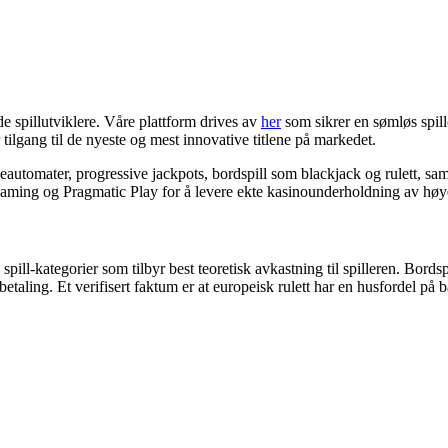
de spillutviklere. Våre plattform drives av
her
som sikrer en sømløs spillo
 tilgang til de nyeste og mest innovative titlene på markedet.
illeautomater, progressive jackpots, bordspill som blackjack og rulett, 
ing og Pragmatic Play for å levere ekte kasinounderholdning av høyes
ke spill-kategorier som tilbyr best teoretisk avkastning til spilleren. Bo
betaling. Et verifisert faktum er at europeisk rulett har en husfordel