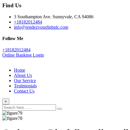
Find Us
3 Southampton Ave. Sunnyvale, CA 94086
+18182012484
info@rendezvousfinbplc.com
Follow Me
+18182012484
Online Banking Login
Home
About Us
Our Service
Testimonials
Contact Us
×