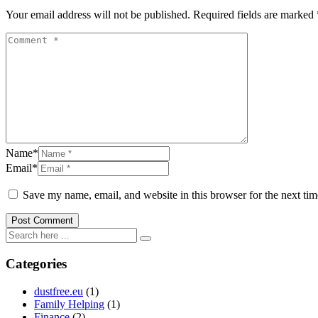
Your email address will not be published.
Required fields are marked
Name*
Email*
Save my name, email, and website in this browser for the next ti
Categories
dustfree.eu
(1)
Family Helping
(1)
Finance
(2)