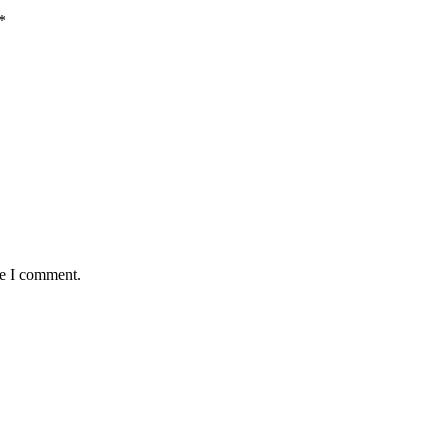
*
me I comment.