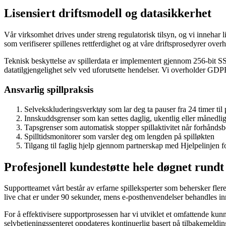
Lisensiert driftsmodell og datasikkerhet
Vår virksomhet drives under streng regulatorisk tilsyn, og vi innehar
som verifiserer spillenes rettferdighet og at våre driftsprosedyrer overh
Teknisk beskyttelse av spillerdata er implementert gjennom 256-bit 
datatilgjengelighet selv ved uforutsette hendelser. Vi overholder GDPR-
Ansvarlig spillpraksis
Selvekskluderingsverktøy som lar deg ta pauser fra 24 timer til
Innskuddsgrenser som kan settes daglig, ukentlig eller månedlig
Tapsgrenser som automatisk stopper spillaktivitet når forhåndsb
Spilltidsmonitorer som varsler deg om lengden på spilløkten
Tilgang til faglig hjelp gjennom partnerskap med Hjelpelinjen f
Profesjonell kundestøtte hele døgnet rundt
Supportteamet vårt består av erfarne spilleksperter som behersker fler
live chat er under 90 sekunder, mens e-posthenvendelser behandles in
For å effektivisere supportprosessen har vi utviklet et omfattende kunn
selvbetjeningssenteret oppdateres kontinuerlig basert på tilbakemelding