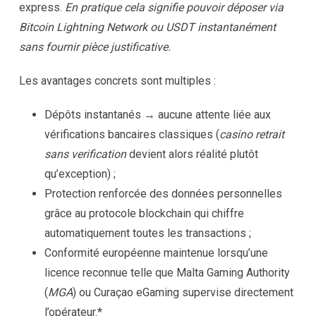
express.
En pratique cela signifie pouvoir déposer via
Bitcoin Lightning Network ou USDT instantanément
sans fournir pièce justificative.
Les avantages concrets sont multiples :
Dépôts instantanés → aucune attente liée aux
vérifications bancaires classiques (
casino retrait
sans verification
devient alors réalité plutôt
qu’exception) ;
Protection renforcée des données personnelles
grâce au protocole blockchain qui chiffre
automatiquement toutes les transactions ;
Conformité européenne maintenue lorsqu’une
licence reconnue telle que Malta Gaming Authority
(
MGA
) ou Curaçao eGaming supervise directement
l’opérateur.*