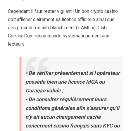
Cependant il faut rester vigilant ! Un bon crypto casino
doit afficher clairement sa licence officielle ainsi que
ses procédures anti‑blanchiment (« AML »). Club
Corsica.Com recommande systématiquement aux
lecteurs​ :
• De vérifier présentement si l’opérateur
possède bien une licence MGA ou
Curaçao valide ;
• De consulter régulièrement leurs
conditions générales afin s’assurer qu’il
n’y ait aucun changement caché
concernant
casino français sans KYC
ou