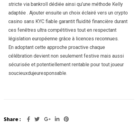
stricte via bankroll dédiée ainsi qu’une méthode Kelly
adaptée . Ajouter ensuite un choix éclairé vers un crypto
casino sans KYC fiable garantit fluidité financière durant
ces fenêtres ultra compétitives tout en respectant
législation européenne grâce à licences reconnues.
En adoptant cette approche proactive chaque
célébration devient non seulement festive mais aussi
sécurisée et potentiellement rentable pour tout joueur
soucieux​du​jeu​responsable​.
Share :
Google+
LinkedIn
Pinterest