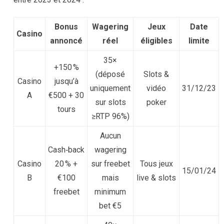
Bonus
Wagering
Jeux
Date
Casino
annoncé
réel
éligibles
limite
35×
+150 %
(déposé
Slots &
Casino
jusqu’à
uniquement
vidéo
31/12/23
A
€500 + 30
sur slots
poker
tours
≥RTP 96%)
Aucun
Cash‑back
wagering
Casino
20 % +
sur freebet
Tous jeux
15/01/24
B
€100
mais
live & slots
freebet
minimum
bet €5