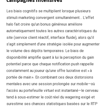
Les biais cognitifs se multiplient lorsque plusieurs
stimuli marketing convergent simultanément… L’effet
halo fait croire qu’un bonus généreux améliore
automatiquement toutes les autres caractéristiques du
site (service client réactif, interface fluide), alors qu’il
s’agit simplement d’une stratégie isolée pour augmenter
le volume des dépôts temporaires. Le biais de
disponibilité amplifie quant à lui la perception du gain
potentiel parce que chaque notification push rappelle
constamment au joueur qu’une offre lucrative est « à
portée de main ». En combinant ces deux distorsions
mentales avec une session prolongée sur mobile—où
l’accès au portefeuille virtuel est instantané—le cerveau
tend à sous‑estimer le coût réel du wagering exigé et
surestime ses chances statistiques basées sur le RTP