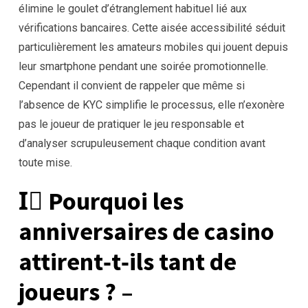
élimine le goulet d’étranglement habituel lié aux
vérifications bancaires. Cette aisée accessibilité séduit
particulièrement les amateurs mobiles qui jouent depuis
leur smartphone pendant une soirée promotionnelle.
Cependant il convient de rappeler que même si
l’absence de KYC simplifie le processus, elle n’exonère
pas le joueur de pratiquer le jeu responsable et
d’analyser scrupuleusement chaque condition avant
toute mise.
I️⃣ Pourquoi les
anniversaires de casino
attirent‑t‑ils tant de
joueurs ? –