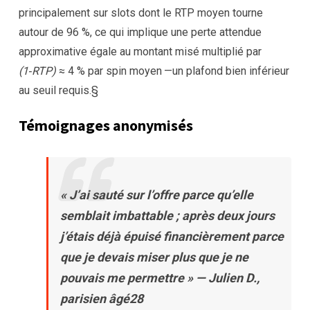
principalement sur slots dont le RTP moyen tourne
autour de 96 %, ce qui implique une perte attendue
approximative égale au montant misé multiplié par
(1‑RTP)
≈ 4 % par spin moyen —un plafond bien inférieur
au seuil requis.§
Témoignages anonymisés
« J’ai sauté sur l’offre parce qu’elle
semblait imbattable ; après deux jours
j’étais déjà épuisé financièrement parce
que je devais miser plus que je ne
pouvais me permettre »
— Julien D.,
parisien âgé28