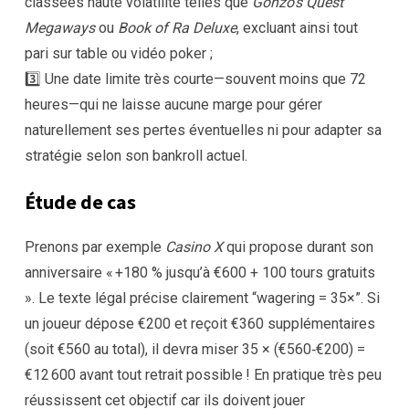
classées haute volatilité telles que
Gonzo’s Quest
Megaways
ou
Book of Ra Deluxe
, excluant ainsi tout
pari sur table ou vidéo poker ;
3️⃣ Une date limite très courte—souvent moins que 72
heures—qui ne laisse aucune marge pour gérer
naturellement ses pertes éventuelles ni pour adapter sa
stratégie selon son bankroll actuel.​
Étude de cas
Prenons par exemple
Casino X
qui propose durant son
anniversaire « +180 % jusqu’à €600 + 100 tours gratuits
». Le texte légal précise clairement “wagering = 35×”. Si
un joueur dépose €200 et reçoit €360 supplémentaires
(soit €560 au total), il devra miser 35 × (€560‑€200) =
€12 600 avant tout retrait possible ! En pratique très peu
réussissent cet objectif car ils doivent jouer