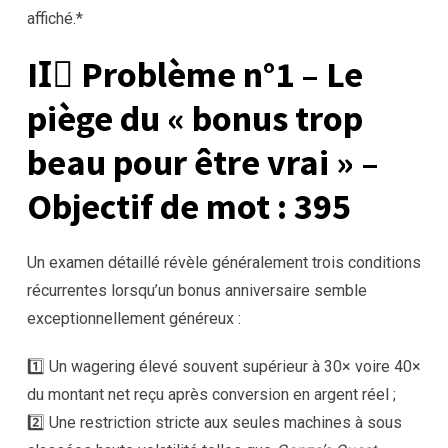
affiché.*
II️⃣ Problème n°1 – Le
piège du « bonus trop
beau pour être vrai » –
Objectif de mot : 395
Un examen détaillé révèle généralement trois conditions
récurrentes lorsqu’un bonus anniversaire semble
exceptionnellement généreux :
1️⃣ Un wagering élevé souvent supérieur à 30× voire 40×
du montant net reçu après conversion en argent réel ;
2️⃣ Une restriction stricte aux seules machines à sous