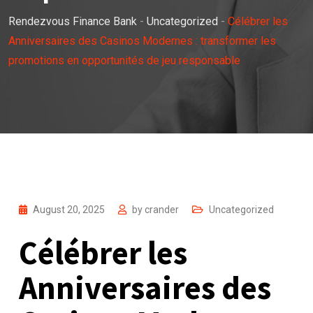
Rendezvous Finance Bank
-
Uncategorized
-
Célébrer les
Anniversaires des Casinos Modernes : transformer les
promotions en opportunités de jeu responsable
August 20, 2025
by
crander
Uncategorized
Célébrer les
Anniversaires des