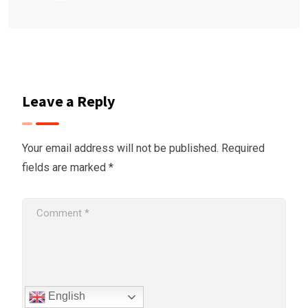
Leave a Reply
Your email address will not be published.
Required
fields are marked
*
English