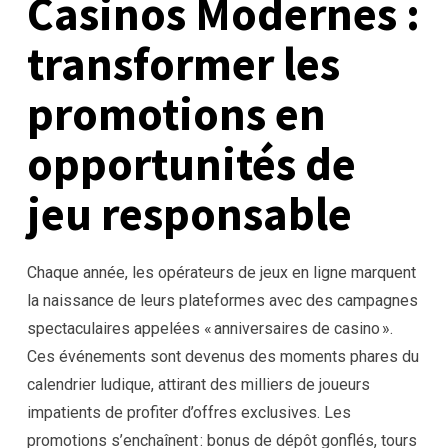
Casinos Modernes :
transformer les
promotions en
opportunités de
jeu responsable
Chaque année, les opérateurs de jeux en ligne marquent
la naissance de leurs plateformes avec des campagnes
spectaculaires appelées « anniversaires de casino ».
Ces événements sont devenus des moments phares du
calendrier ludique, attirant des milliers de joueurs
impatients de profiter d’offres exclusives. Les
promotions s’enchaînent : bonus de dépôt gonflés, tours