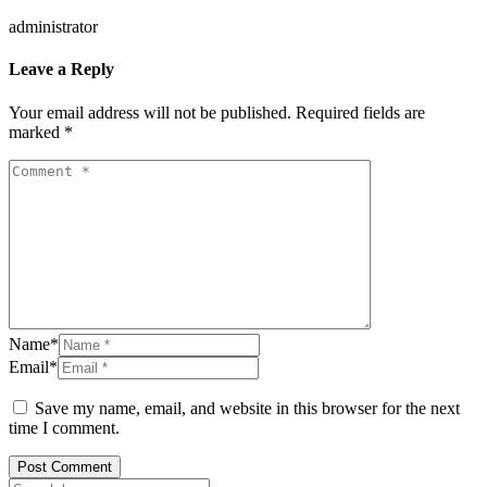
administrator
Leave a Reply
Your email address will not be published.
Required fields are
marked
*
Name*
Email*
Save my name, email, and website in this browser for the next
time I comment.