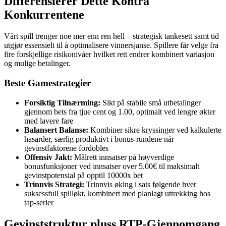
Differensierer Dette Kontra
Konkurrentene
Vårt spill trenger noe mer enn ren hell – strategisk tankesett samt tid
utgjør essensielt til å optimalisere vinnersjanse. Spillere får velge fra
fire forskjellige risikonivåer hvilket rett endrer kombinert variasjon
og mulige betalinger.
Beste Gamestrategier
Forsiktig Tilnærming:
Sikt på stabile små utbetalinger
gjennom bets fra tjue cent og 1.00, optimalt ved lengre økter
med lavere fare
Balansert Balanse:
Kombiner sikre kryssinger ved kalkulerte
hasarder, særlig produktivt i bonus-rundene når
gevinstfaktorene fordobles
Offensiv Jakt:
Målrett innsatser på høyverdige
bonusfunksjoner ved innsatser over 5.00€ til maksimalt
gevinstpotensial på opptil 10000x bet
Trinnvis Strategi:
Trinnvis øking i sats følgende hver
suksessfull spilløkt, kombinert med planlagt uttrekking hos
tap-serier
Gevinststruktur pluss RTP-Gjennomgang