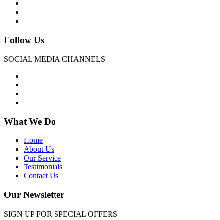
Follow Us
SOCIAL MEDIA CHANNELS
What We Do
Home
About Us
Our Service
Testimonials
Contact Us
Our Newsletter
SIGN UP FOR SPECIAL OFFERS