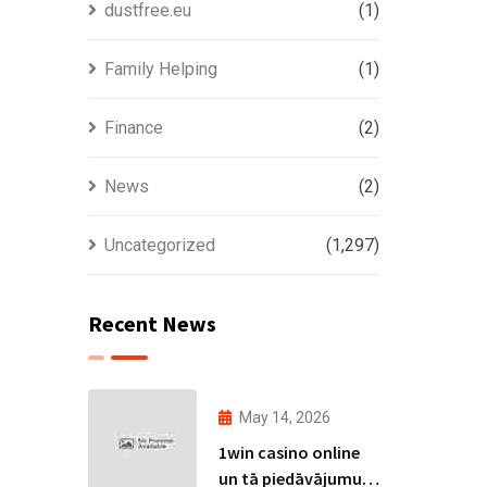
dustfree.eu
(1)
Family Helping
(1)
Finance
(2)
News
(2)
Uncategorized
(1,297)
Recent News
May 14, 2026
1win casino online
un tā piedāvājumu