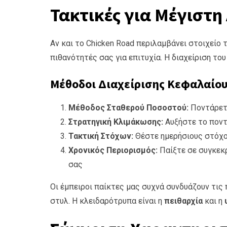
Τακτικές για Μέγιστ
Αν και το Chicken Road περιλαμβάνει στοιχείο 
πιθανότητές σας για επιτυχία. Η διαχείριση του
Μέθοδοι Διαχείρισης Κεφαλαίο
Μέθοδος Σταθερού Ποσοστού:
Ποντάρετε
Στρατηγική Κλιμάκωσης:
Αυξήστε το ποντ
Τακτική Στόχων:
Θέστε ημερήσιους στόχο
Χρονικός Περιορισμός:
Παίξτε σε συγκεκρ
σας
Οι έμπειροι παίκτες μας συχνά συνδυάζουν τι
στυλ. Η κλειδαρότρυπα είναι η
πειθαρχία
και η