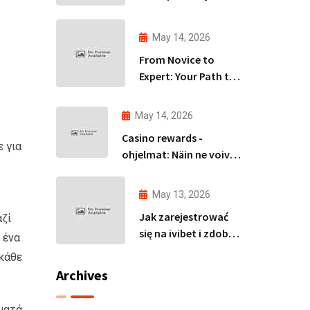
izpēte Latvijas tirgū
May 14, 2026
From Novice to
Expert: Your Path to
Becoming an Avia
Master
May 14, 2026
Casino rewards -
 για
ohjelmat: Näin ne voivat
parantaa
voittomahdollisuuksiasi
May 13, 2026
Jak zarejestrować
αζί
się na ivibet i zdobyć
 ένα
spiny za rejestrację
 κάθε
bez wpłaty
Archives
ήματά