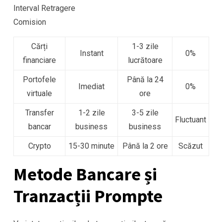
Interval Retragere
Comision
Cărți
1-3 zile
Instant
0%
financiare
lucrătoare
Portofele
Până la 24
Imediat
0%
virtuale
ore
Transfer
1-2 zile
3-5 zile
Fluctuant
bancar
business
business
Crypto
15-30 minute
Până la 2 ore
Scăzut
Metode Bancare și
Tranzacții Prompte