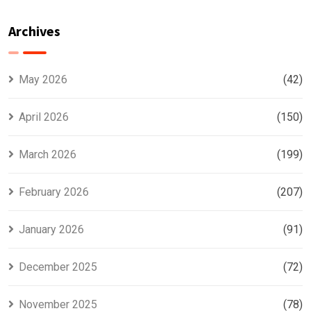
Master
się na ivibet i
voittomahdollisuuksiasi
zdobyć spiny
Archives
za rejestrację
bez wpłaty
May 2026
(42)
April 2026
(150)
March 2026
(199)
February 2026
(207)
January 2026
(91)
December 2025
(72)
November 2025
(78)