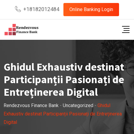
Skip
+18182012484
Online Banking Login
to
content
Ghidul Exhaustiv destinat
Participanții Pasionați de
Entreținerea Digital
Rendezvous Finance Bank
-
Uncategorized
-
Ghidul
Exhaustiv destinat Participanții Pasionați de Entreținerea
Digital