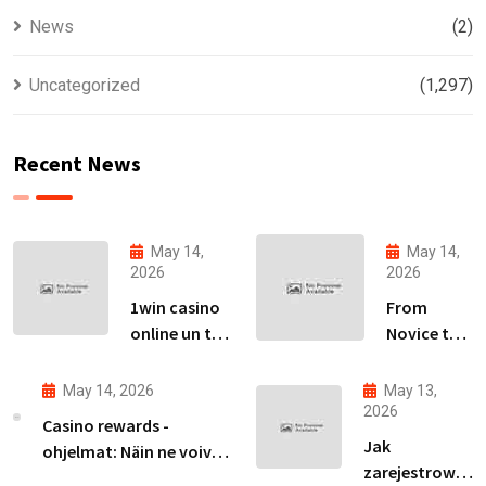
News
(2)
Uncategorized
(1,297)
Recent News
May 14,
May 14,
2026
2026
1win casino
From
online un tā
Novice to
piedāvājumu
Expert:
izpēte
Your Path
May 14, 2026
May 13,
Latvijas
to
2026
Casino rewards -
tirgū
Becoming
Jak
ohjelmat: Näin ne voivat
an Avia
zarejestrować
parantaa