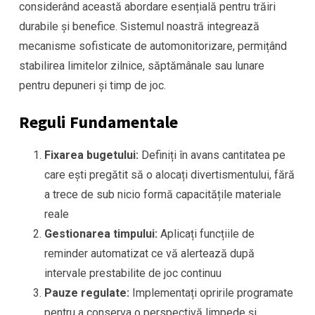
considerând această abordare esențială pentru trăiri
durabile și benefice. Sistemul noastră integrează
mecanisme sofisticate de automonitorizare, permițând
stabilirea limitelor zilnice, săptămânale sau lunare
pentru depuneri și timp de joc.
Reguli Fundamentale
Fixarea bugetului:
Definiți în avans cantitatea pe
care ești pregătit să o alocați divertismentului, fără
a trece de sub nicio formă capacitățile materiale
reale
Gestionarea timpului:
Aplicați funcțiile de
reminder automatizat ce vă alertează după
intervale prestabilite de joc continuu
Pauze regulate:
Implementați opririle programate
pentru a conserva o perspectivă limpede și