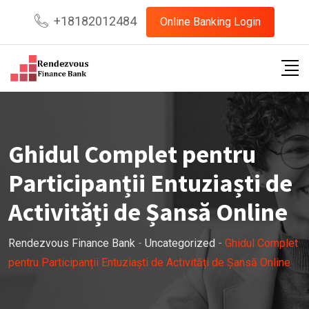
Skip
+18182012484
Online Banking Login
to
content
Ghidul Complet pentru
Participanții Entuziaști de
Activități de Șansă Online
Rendezvous Finance Bank
-
Uncategorized
-
Ghidul Complet
pentru Participanții Entuziaști de Activități de Șansă Online