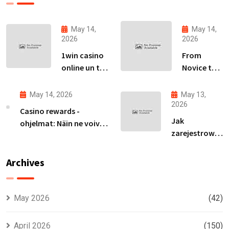
May 14,
May 14,
2026
2026
1win casino
From
online un tā
Novice to
piedāvājumu
Expert:
izpēte
Your Path
May 14, 2026
May 13,
Latvijas
to
2026
Casino rewards -
tirgū
Becoming
Jak
ohjelmat: Näin ne voivat
an Avia
zarejestrować
parantaa
Master
się na ivibet i
voittomahdollisuuksiasi
zdobyć spiny
Archives
za rejestrację
bez wpłaty
May 2026
(42)
April 2026
(150)