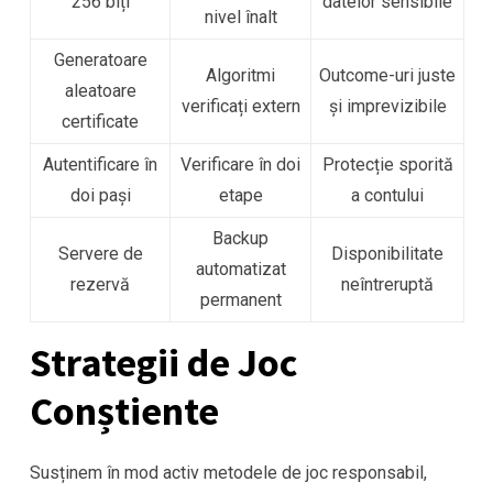
256 biți
datelor sensibile
nivel înalt
Generatoare
Algoritmi
Outcome-uri juste
aleatoare
verificați extern
și imprevizibile
certificate
Autentificare în
Verificare în doi
Protecție sporită
doi pași
etape
a contului
Backup
Servere de
Disponibilitate
automatizat
rezervă
neîntreruptă
permanent
Strategii de Joc
Conștiente
Susținem în mod activ metodele de joc responsabil,