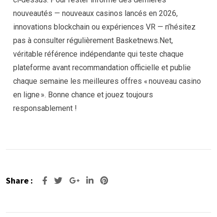
nouveautés — nouveaux casinos lancés en 2026,
innovations blockchain ou expériences VR — n’hésitez
pas à consulter régulièrement Basketnews.Net,
véritable référence indépendante qui teste chaque
plateforme avant recommandation officielle et publie
chaque semaine les meilleures offres « nouveau casino
en ligne ». Bonne chance et jouez toujours
responsablement !
Share :
Google+
LinkedIn
Pinterest