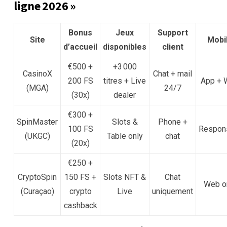
ligne 2026 »
Bonus
Jeux
Support
Site
Mobi
d’accueil
disponibles
client
€500 +
+3 000
CasinoX
Chat + mail
200 FS
titres + Live
App + 
(MGA)
24/7
(30x)
dealer
€300 +
SpinMaster
Slots &
Phone +
100 FS
Respon
(UKGC)
Table only
chat
(20x)
€250 +
CryptoSpin
150 FS +
Slots NFT &
Chat
Web o
(Curaçao)
crypto
Live
uniquement
cashback