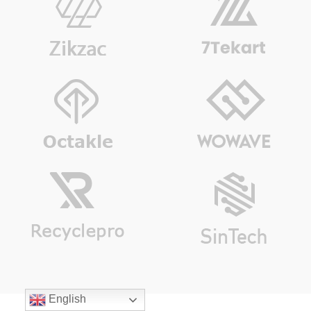
English