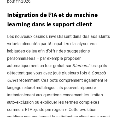
pour fin 2026.
Intégration de l’IA et du machine
learning dans le support client
Les nouveaux casinos investissent dans des assistants
virtuels alimentés par IA capables d’analyser vos
habitudes de jeu afin d’offrir des suggestions
personnalisées – par exemple proposer
automatiquement un tour gratuit sur
Starburst
lorsqu’ils
détectent que vous avez joué plusieurs fois à
Gonzo’s
Quest
récemment. Ces bots comprennent également le
langage naturel multilingue ; ils peuvent répondre
instantanément aux questions concernant les limites
auto‑exclusion ou expliquer les termes complexes
comme « RTP ajusté par région ». Cette évolution
améliore non seulement la satisfaction client mais aussi