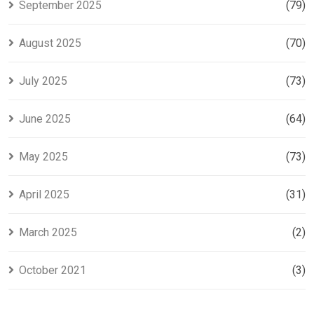
September 2025
(79)
August 2025
(70)
July 2025
(73)
June 2025
(64)
May 2025
(73)
April 2025
(31)
March 2025
(2)
October 2021
(3)