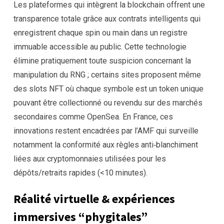
Les plateformes qui intègrent la blockchain offrent une
transparence totale grâce aux contrats intelligents qui
enregistrent chaque spin ou main dans un registre
immuable accessible au public. Cette technologie
élimine pratiquement toute suspicion concernant la
manipulation du RNG ; certains sites proposent même
des slots NFT où chaque symbole est un token unique
pouvant être collectionné ou revendu sur des marchés
secondaires comme OpenSea. En France, ces
innovations restent encadrées par l’AMF qui surveille
notamment la conformité aux règles anti‑blanchiment
liées aux cryptomonnaies utilisées pour les
dépôts/retraits rapides (<10 minutes).
Réalité virtuelle & expériences
immersives “phygitales”