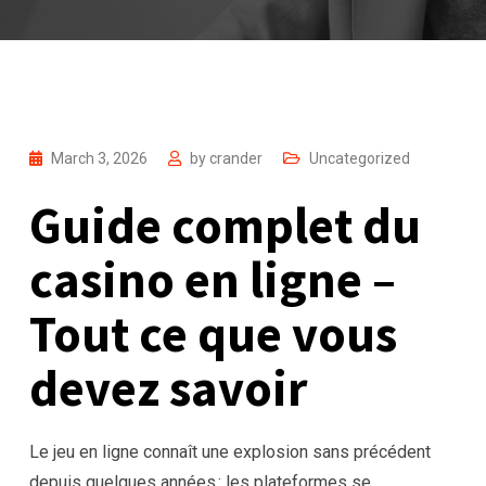
March 3, 2026
by
crander
Uncategorized
Guide complet du
casino en ligne –
Tout ce que vous
devez savoir
Le jeu en ligne connaît une explosion sans précédent
depuis quelques années : les plateformes se