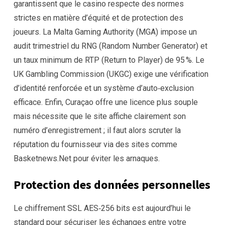
garantissent que le casino respecte des normes
strictes en matière d’équité et de protection des
joueurs. La Malta Gaming Authority (MGA) impose un
audit trimestriel du RNG (Random Number Generator) et
un taux minimum de RTP (Return to Player) de 95 %. Le
UK Gambling Commission (UKGC) exige une vérification
d’identité renforcée et un système d’auto‑exclusion
efficace. Enfin, Curaçao offre une licence plus souple
mais nécessite que le site affiche clairement son
numéro d’enregistrement ; il faut alors scruter la
réputation du fournisseur via des sites comme
Basketnews.Net pour éviter les arnaques.
Protection des données personnelles
Le chiffrement SSL AES‑256 bits est aujourd’hui le
standard pour sécuriser les échanges entre votre