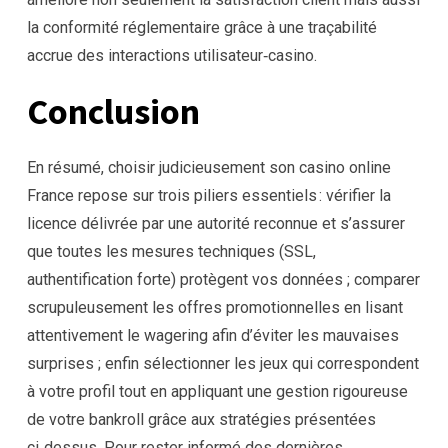
la conformité réglementaire grâce à une traçabilité
accrue des interactions utilisateur‑casino.
Conclusion
En résumé, choisir judicieusement son casino online
France repose sur trois piliers essentiels : vérifier la
licence délivrée par une autorité reconnue et s’assurer
que toutes les mesures techniques (SSL,
authentification forte) protègent vos données ; comparer
scrupuleusement les offres promotionnelles en lisant
attentivement le wagering afin d’éviter les mauvaises
surprises ; enfin sélectionner les jeux qui correspondent
à votre profil tout en appliquant une gestion rigoureuse
de votre bankroll grâce aux stratégies présentées
ci‑dessus. Pour rester informé des dernières