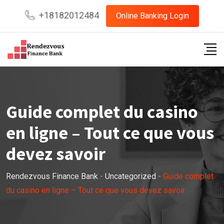
Skip
+18182012484
Online Banking Login
to
content
Guide complet du casino
en ligne – Tout ce que vous
devez savoir
Rendezvous Finance Bank
-
Uncategorized
-
Guide complet
du casino en ligne – Tout ce que vous devez savoir