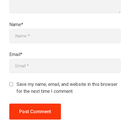
Name*
Email*
Save my name, email, and website in this browser
for the next time I comment.