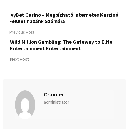
IvyBet Casino – Megbízható Internetes Kaszinó
Felület hazánk Számára
Previous Post
Wild Million Gambling: The Gateway to Elite
Entertainment Entertainment
Next Post
Crander
administrator