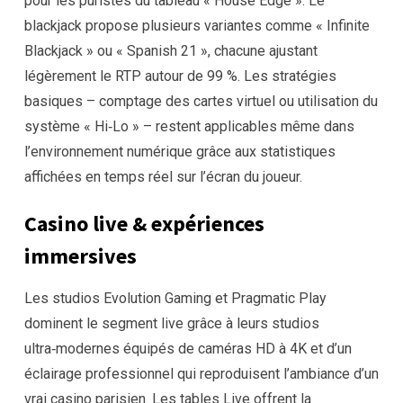
pour les puristes du tableau « House Edge ». Le
blackjack propose plusieurs variantes comme « Infinite
Blackjack » ou « Spanish 21 », chacune ajustant
légèrement le RTP autour de 99 %. Les stratégies
basiques – comptage des cartes virtuel ou utilisation du
système « Hi‑Lo » – restent applicables même dans
l’environnement numérique grâce aux statistiques
affichées en temps réel sur l’écran du joueur.
Casino live & expériences
immersives
Les studios Evolution Gaming et Pragmatic Play
dominent le segment live grâce à leurs studios
ultra‑modernes équipés de caméras HD à 4K et d’un
éclairage professionnel qui reproduisent l’ambiance d’un
vrai casino parisien. Les tables Live offrent la