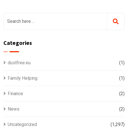
Categories
dustfree.eu
(1)
Family Helping
(1)
Finance
(2)
News
(2)
Uncategorized
(1,297)