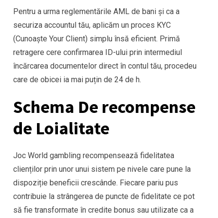
Pentru a urma reglementările AML de bani și ca a
securiza accountul tău, aplicăm un proces KYC
(Cunoaște Your Client) simplu însă eficient. Primă
retragere cere confirmarea ID-ului prin intermediul
încărcarea documentelor direct în contul tău, procedeu
care de obicei ia mai puțin de 24 de h.
Schema De recompense
de Loialitate
Joc World gambling recompensează fidelitatea
clienților prin unor unui sistem pe nivele care pune la
dispoziție beneficii crescânde. Fiecare pariu pus
contribuie la strângerea de puncte de fidelitate ce pot
să fie transformate în credite bonus sau utilizate ca a