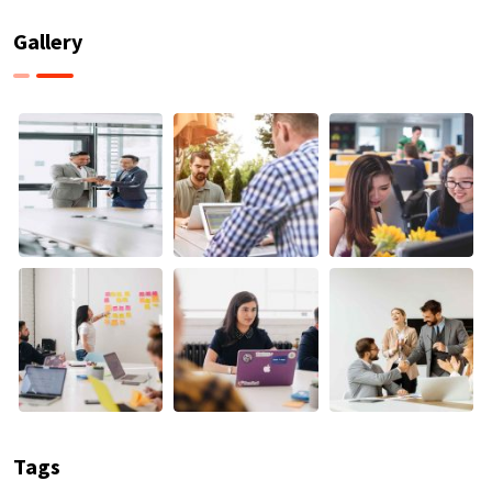
Gallery
Tags