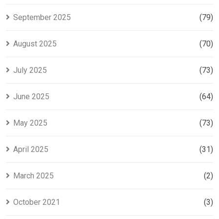
September 2025
(79)
August 2025
(70)
July 2025
(73)
June 2025
(64)
May 2025
(73)
April 2025
(31)
March 2025
(2)
October 2021
(3)