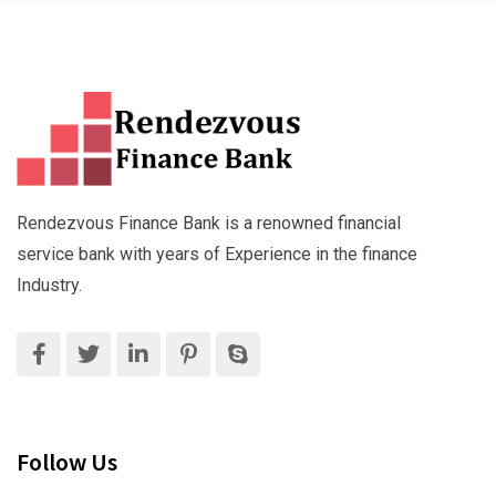
Rendezvous Finance Bank is a renowned financial
service bank with years of Experience in the finance
Industry.
Follow Us