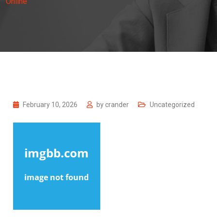
Online
February 10, 2026
by
crander
Uncategorized