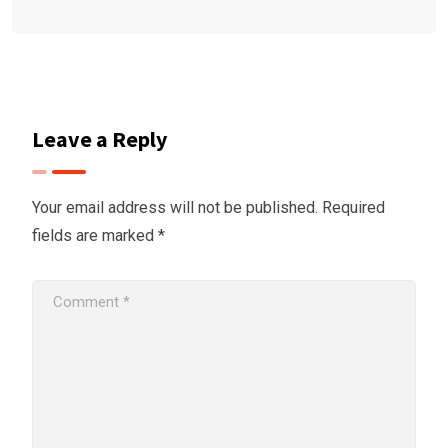
Leave a Reply
Your email address will not be published.
Required
fields are marked
*