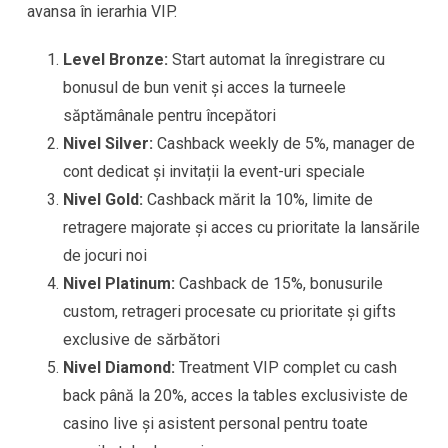
avansa în ierarhia VIP.
Level Bronze:
Start automat la înregistrare cu
bonusul de bun venit și acces la turneele
săptămânale pentru începători
Nivel Silver:
Cashback weekly de 5%, manager de
cont dedicat și invitații la event-uri speciale
Nivel Gold:
Cashback mărit la 10%, limite de
retragere majorate și acces cu prioritate la lansările
de jocuri noi
Nivel Platinum:
Cashback de 15%, bonusurile
custom, retrageri procesate cu prioritate și gifts
exclusive de sărbători
Nivel Diamond:
Treatment VIP complet cu cash
back până la 20%, acces la tables exclusiviste de
casino live și asistent personal pentru toate