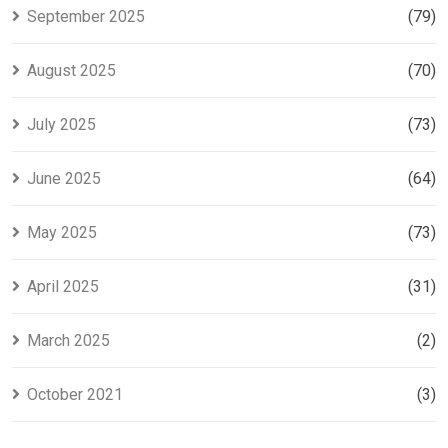
September 2025
(79)
August 2025
(70)
July 2025
(73)
June 2025
(64)
May 2025
(73)
April 2025
(31)
March 2025
(2)
October 2021
(3)