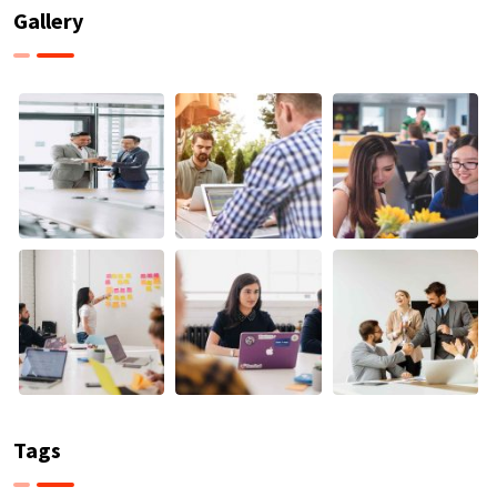
Gallery
Tags