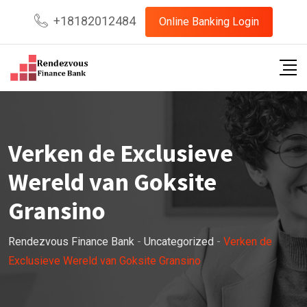
Skip
+18182012484
Online Banking Login
to
content
Verken de Exclusieve
Wereld van Goksite
Gransino
Rendezvous Finance Bank
-
Uncategorized
-
Verken de
Exclusieve Wereld van Goksite Gransino