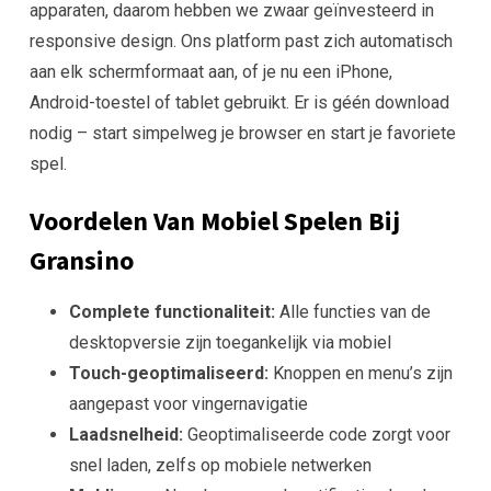
apparaten, daarom hebben we zwaar geïnvesteerd in
responsive design. Ons platform past zich automatisch
aan elk schermformaat aan, of je nu een iPhone,
Android-toestel of tablet gebruikt. Er is géén download
nodig – start simpelweg je browser en start je favoriete
spel.
Voordelen Van Mobiel Spelen Bij
Gransino
Complete functionaliteit:
Alle functies van de
desktopversie zijn toegankelijk via mobiel
Touch-geoptimaliseerd:
Knoppen en menu’s zijn
aangepast voor vingernavigatie
Laadsnelheid:
Geoptimaliseerde code zorgt voor
snel laden, zelfs op mobiele netwerken