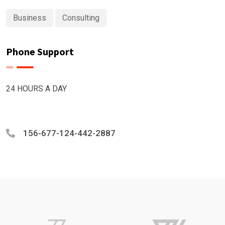
Business
Consulting
Phone Support
24 HOURS A DAY
156-677-124-442-2887