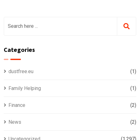
Categories
dustfree.eu
(1)
Family Helping
(1)
Finance
(2)
News
(2)
Uncategorized
(1,297)