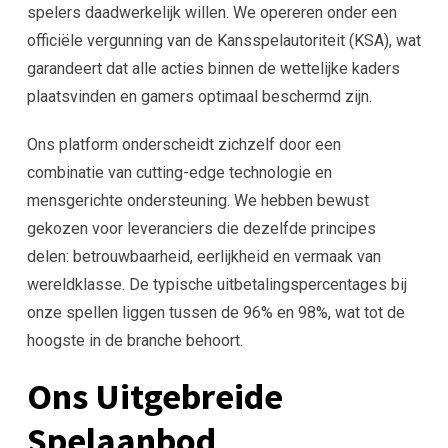
spelers daadwerkelijk willen. We opereren onder een
officiële vergunning van de Kansspelautoriteit (KSA), wat
garandeert dat alle acties binnen de wettelijke kaders
plaatsvinden en gamers optimaal beschermd zijn.
Ons platform onderscheidt zichzelf door een
combinatie van cutting-edge technologie en
mensgerichte ondersteuning. We hebben bewust
gekozen voor leveranciers die dezelfde principes
delen: betrouwbaarheid, eerlijkheid en vermaak van
wereldklasse. De typische uitbetalingspercentages bij
onze spellen liggen tussen de 96% en 98%, wat tot de
hoogste in de branche behoort.
Ons Uitgebreide
Spelaanbod