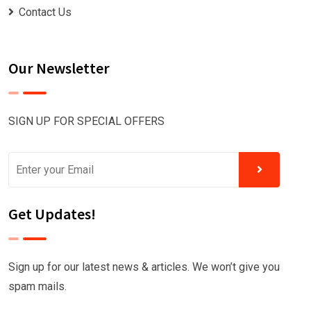
Contact Us
Our Newsletter
SIGN UP FOR SPECIAL OFFERS
Get Updates!
Sign up for our latest news & articles. We won’t give you
spam mails.