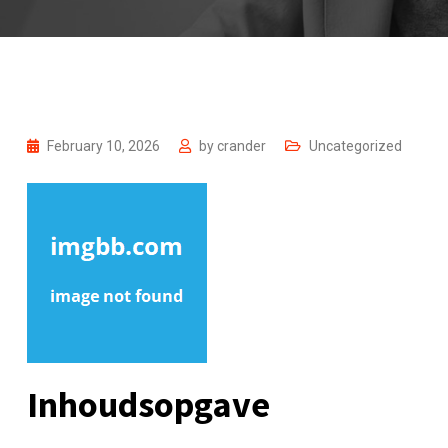
February 10, 2026
by
crander
Uncategorized
Inhoudsopgave