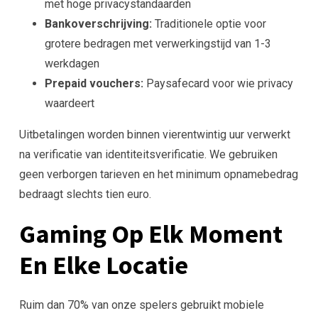
met hoge privacystandaarden
Bankoverschrijving:
Traditionele optie voor
grotere bedragen met verwerkingstijd van 1-3
werkdagen
Prepaid vouchers:
Paysafecard voor wie privacy
waardeert
Uitbetalingen worden binnen vierentwintig uur verwerkt
na verificatie van identiteitsverificatie. We gebruiken
geen verborgen tarieven en het minimum opnamebedrag
bedraagt slechts tien euro.
Gaming Op Elk Moment
En Elke Locatie
Ruim dan 70% van onze spelers gebruikt mobiele