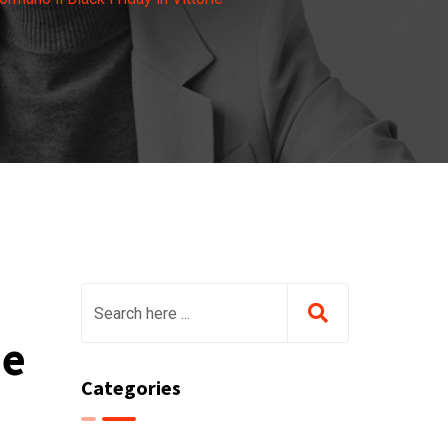
me
Categories