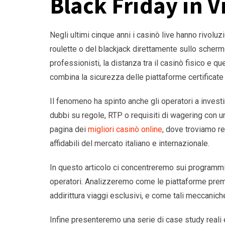
Black Friday in V
Negli ultimi cinque anni i casinò live hanno rivolu
roulette o del blackjack direttamente sullo scherm
professionisti, la distanza tra il casinò fisico e q
combina la sicurezza delle piattaforme certificate
Il fenomeno ha spinto anche gli operatori a invest
dubbi su regole, RTP o requisiti di wagering con un 
pagina dei
migliori casinò online
, dove troviamo re
affidabili del mercato italiano e internazionale.
In questo articolo ci concentreremo sui programmi di
operatori. Analizzeremo come le piattaforme premiin
addirittura viaggi esclusivi, e come tali meccanich
Infine presenteremo una serie di case study reali e