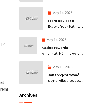
izpēte Latvijas tirgū
May 14, 2026
From Novice to
Expert: Your Path to
Becoming an Avia
Master
May 14, 2026
 RTP
Casino rewards -
ohjelmat: Näin ne voivat
parantaa
voittomahdollisuuksiasi
May 13, 2026
Jak zarejestrować
n
się na ivibet i zdobyć
hat
spiny za rejestrację
premi
bez wpłaty
Archives
e