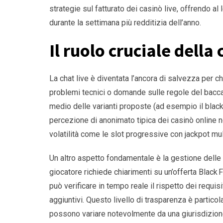
strategie sul fatturato dei casinò live, offrendo al
durante la settimana più redditizia dell’anno.
Il ruolo cruciale della 
La chat live è diventata l’ancora di salvezza per ch
problemi tecnici o domande sulle regole del bacca
medio delle varianti proposte (ad esempio il blac
percezione di anonimato tipica dei casinò online n
volatilità come le slot progressive con jackpot mul
Un altro aspetto fondamentale è la gestione delle 
giocatore richiede chiarimenti su un’offerta Black
può verificare in tempo reale il rispetto dei requis
aggiuntivi. Questo livello di trasparenza è partico
possono variare notevolmente da una giurisdizione 