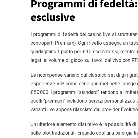
Programmi di fedeltà:
esclusive
I programmi di fedeltà dei casinò live si strutturan
controparti Premium). Ogni livello assegna un ta
guadagnano 1 punto per € 10 scommessi, mentre i G
legati al volume di gioco sui tavoli dal vivo con RT
Le ricompense variano dal classico set di giri gra
esperienze VIP come cene gourmet nelle lounge dei 
€ 50 000. I programmi “standard” tendono a limit
quelli “premium” includono servizi personalizzati
varianti live appena rilasciate dal provider Evolut
Un ulteriore elemento distintivo è la possibilità di 
sulle slot tradizionali, creando così una sinergia t