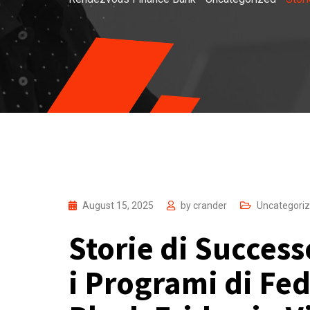
August 15, 2025
by
crander
Uncategori
Storie di Succes
i Programi di Fed