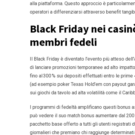
alla piattaforma. Questo approccio è particolarme
operatori a differenziarsi attraverso benefit tangib
Black Friday nei casinò
membri fedeli
Il Black Friday è diventato l’evento più atteso del
di lanciare promozioni temporanee ad alto impatto
fino al 300 % sui depositi effettuati entro le prime 4
(ad esempio poker Texas Hold’em con payout garant
sui giochi da tavolo ad alta volatilità come il Cari
I programmi di fedeltà amplificano questi bonus ass
può vedere il suo match bonus aumentare dal 200 % 
pacchetto base offerto a tutti gli utenti registrati 
giornalieri che premiano chi raggiunge determinati o