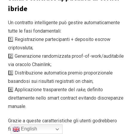
ibride
Un contratto intelligente può gestire automaticamente
tutte le fasi fondamentali:
1️⃣ Registrazione partecipanti + deposito escrow
criptovaluta;
2️⃣ Generazione randomizzata proof-of-work/auditabile
via oracolo Chainlink;
3️⃣ Distribuzione automatica premio proporzionale
basandosi sui risultati registrati on chain;
4️⃣ Applicazione trasparente del
rake
, definito
direttamente nello smart contract evitando discrepanze
manuale.
Grazie a queste caratteristiche gli utenti godrebbero
finalmente di:
English