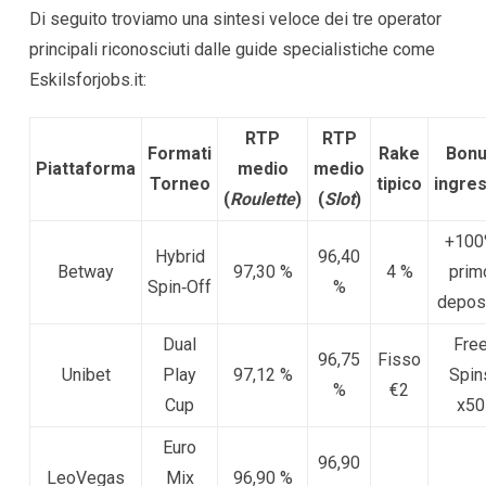
Di seguito troviamo una sintesi veloce dei tre operator
principali riconosciuti dalle guide specialistiche come
Eskilsforjobs.it:
RTP
RTP
Formati
Rake
Bon
Piattaforma
medio
medio
Torneo
tipico
ingre
(
Roulette
)
(
Slot
)
+10
Hybrid
96,40
Betway
97,30 %
4 %
prim
Spin‑Off
%
depos
Dual
Fre
96,75
Fisso
Unibet
Play
97,12 %
Spin
%
€2
Cup
x50
Euro
96,90
LeoVegas
Mix
96,90 %