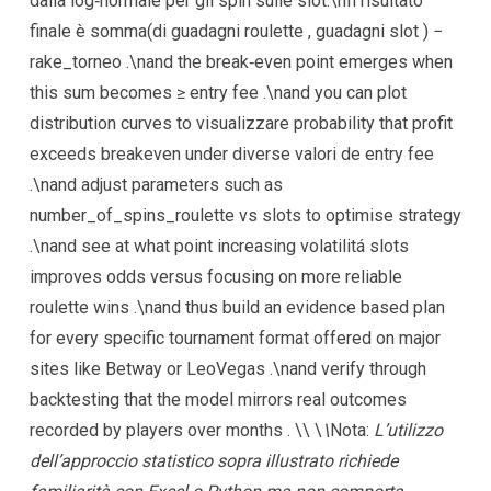
dalla log‑normale per gli spin sulle slot.\nIl risultato
finale è somma(di guadagni roulette , guadagni slot ) −
rake_torneo .\nand the break‑even point emerges when
this sum becomes ≥ entry fee .\nand you can plot
distribution curves to visualizzare probability that profit
exceeds breakeven under diverse valori de entry fee
.\nand adjust parameters such as
number_of_spins_roulette vs slots to optimise strategy
.\nand see at what point increasing volatilitá slots
improves odds versus focusing on more reliable
roulette wins .\nand thus build an evidence based plan
for every specific tournament format offered on major
sites like Betway or LeoVegas .\nand verify through
backtesting that the model mirrors real outcomes
recorded by players over months . \\ \
\
Nota:
L’utilizzo
dell’approccio statistico sopra illustrato richiede