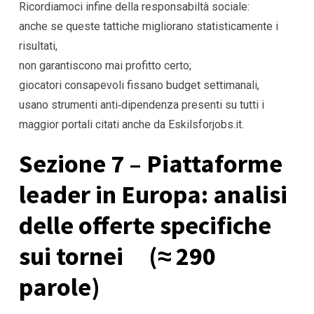
Ricordiamoci infine della responsabiltà sociale:
anche se queste tattiche migliorano statisticamente i
risultati,
non garantiscono mai profitto certo;
giocatori consapevoli fissano budget settimanali,
usano strumenti anti‑dipendenza presenti su tutti i
maggior portali citati anche da Eskilsforjobs.it.
Sezione 7 – Piattaforme
leader in Europa: analisi
delle offerte specifiche
sui tornei (≈ 290
parole)