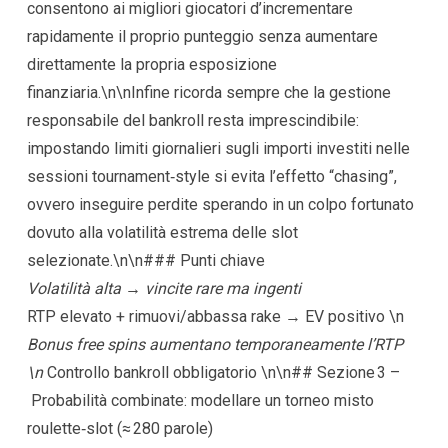
consentono ai migliori giocatori d’incrementare
rapidamente il proprio punteggio senza aumentare
direttamente la propria esposizione
finanziaria.\n\nInfine ricorda sempre che la gestione
responsabile del bankroll resta imprescindibile:
impostando limiti giornalieri sugli importi investiti nelle
sessioni tournament‑style si evita l’effetto “chasing”,
ovvero inseguire perdite sperando in un colpo fortunato
dovuto alla volatilità estrema delle slot
selezionate.\n\n### Punti chiave
Volatilità alta → vincite rare ma ingenti
RTP elevato + rimuovi/abbassa rake → EV positivo \n
Bonus free spins aumentano temporaneamente l’RTP
\n
Controllo bankroll obbligatorio \n\n## Sezione 3 –
Probabilità combinate: modellare un torneo misto
roulette‑slot (≈ 280 parole)