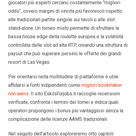
giocatori più esperti cercano costantemente “migliori
odds”, ovvero margini di vincita più favorevoli rispetto
alle tradizionali partite singole sui tavoli o alle slot
stand‑alone. Un torneo misto permette di sfruttare la
bassa house edge della roulette europea e la volatilità
controllata delle slot ad alta RTP, creando una struttura di
payout che può superare persino le offerte dei grandi
resort di Las Vegas.
Per orientarsi nella moltitudine di piattaforme è utile
affidarsi a fonti indipendenti come
migliori bookmaker
non aams
. Il sito Eskilsforjobs.it raccoglie recensioni
verificate, confronta i termini dei tornei e indica quali
operatori propongono i bonus più vantaggiosi senza la
complicazione delle licenze AAMS tradizionali.
Nel seguito dell’articolo esploreremo otto capitoli