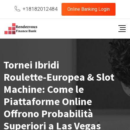
Skip
+18182012484
Online Banking Login
to
content
Tornei Ibridi
Roulette‑Europea & Slot
Machine: Come le
Piattaforme Online
Offrono Probabilità
Superiori a Las Vegas