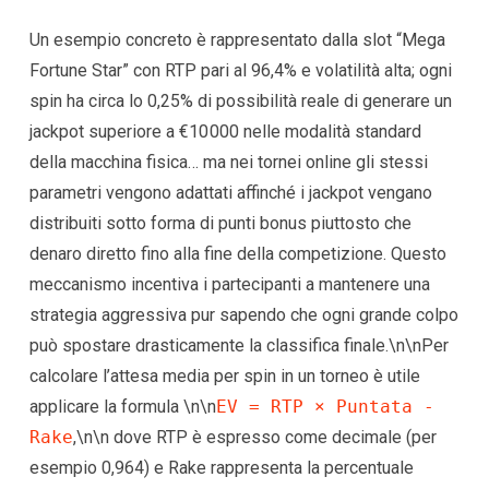
Un esempio concreto è rappresentato dalla slot “Mega
Fortune Star” con RTP pari al 96,4% e volatilità alta; ogni
spin ha circa lo 0,25% di possibilità reale di generare un
jackpot superiore a €10 000 nelle modalità standard
della macchina fisica… ma nei tornei online gli stessi
parametri vengono adattati affinché i jackpot vengano
distribuiti sotto forma di punti bonus piuttosto che
denaro diretto fino alla fine della competizione.​ Questo
meccanismo incentiva i partecipanti a mantenere una
strategia aggressiva pur sapendo che ogni grande colpo
può spostare drasticamente la classifica finale.\n\nPer
calcolare l’attesa media per spin in un torneo è utile
applicare la formula \n\n
EV = RTP × Puntata -
Rake
,\n\n dove RTP è espresso come decimale (per
esempio 0,964) e Rake rappresenta la percentuale