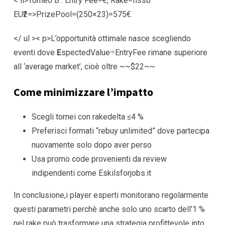
< li>Torneo B : Entry Fee=€, Rake=fisso
EU₹2=>PrizePool=(250×23)=575€.
</ ul >< p>L’opportunità ottimale nasce scegliendo
eventi dove
E
spectedValue÷EntryFee rimane superiore
all ‘average market’, cioè oltre ~~$22~~
Come minimizzare l’impatto
Scegli tornei con rakedelta ≤4 %
Preferisci formati “rebuy unlimited” dove partecipa
nuovamente solo dopo aver perso
Usa promo code provenienti da review
indipendenti come Eskilsforjobs.it
In conclusione,i player esperti monitorano regolarmente
questi parametri perchè anche solo uno scarto dell’1 %
nel rake può trasformare una strategia profittevole into